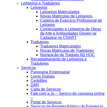
Leiloeiros e Tradutores
Leiloeiros
Leiloeiros Matriculados
Novas Matriculas de Leiloeiros
Carteira de Exercício Profissional de
Leiloeiro
Comerciantes e Leiloeiros de Obras
de Arte e Antiguidades Devem se
Cadastrar no CNART
Tradutores
Tradutores Matriculados
Novas Matriculas de Tradutores
Nomeação de Tradutor AD HOC
Recadastramento de Leiloeiros e
Tradutores
Serviços
Panorama Empresarial
Livros Digitais
Certidões
DAR
Carta de Serviços
Fale com a Ju – Serviço de conversa online
–
Portal de Serviços
Serviços de Registro Público de Empresas