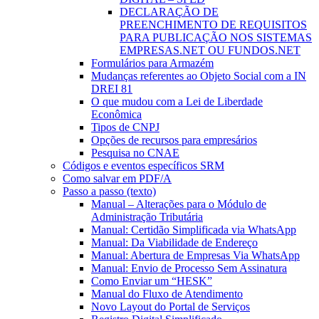
DECLARAÇÃO DE
PREENCHIMENTO DE REQUISITOS
PARA PUBLICAÇÃO NOS SISTEMAS
EMPRESAS.NET OU FUNDOS.NET
Formulários para Armazém
Mudanças referentes ao Objeto Social com a IN
DREI 81
O que mudou com a Lei de Liberdade
Econômica
Tipos de CNPJ
Opções de recursos para empresários
Pesquisa no CNAE
Códigos e eventos específicos SRM
Como salvar em PDF/A
Passo a passo (texto)
Manual – Alterações para o Módulo de
Administração Tributária
Manual: Certidão Simplificada via WhatsApp
Manual: Da Viabilidade de Endereço
Manual: Abertura de Empresas Via WhatsApp
Manual: Envio de Processo Sem Assinatura
Como Enviar um “HESK”
Manual do Fluxo de Atendimento
Novo Layout do Portal de Serviços