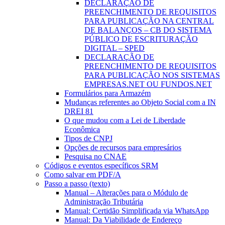
DECLARAÇÃO DE
PREENCHIMENTO DE REQUISITOS
PARA PUBLICAÇÃO NA CENTRAL
DE BALANÇOS – CB DO SISTEMA
PÚBLICO DE ESCRITURAÇÃO
DIGITAL – SPED
DECLARAÇÃO DE
PREENCHIMENTO DE REQUISITOS
PARA PUBLICAÇÃO NOS SISTEMAS
EMPRESAS.NET OU FUNDOS.NET
Formulários para Armazém
Mudanças referentes ao Objeto Social com a IN
DREI 81
O que mudou com a Lei de Liberdade
Econômica
Tipos de CNPJ
Opções de recursos para empresários
Pesquisa no CNAE
Códigos e eventos específicos SRM
Como salvar em PDF/A
Passo a passo (texto)
Manual – Alterações para o Módulo de
Administração Tributária
Manual: Certidão Simplificada via WhatsApp
Manual: Da Viabilidade de Endereço