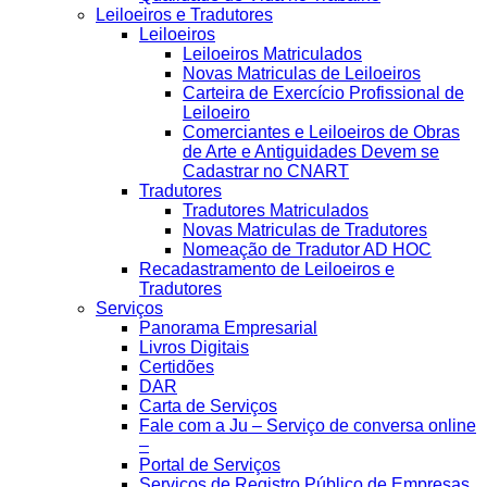
Leiloeiros e Tradutores
Leiloeiros
Leiloeiros Matriculados
Novas Matriculas de Leiloeiros
Carteira de Exercício Profissional de
Leiloeiro
Comerciantes e Leiloeiros de Obras
de Arte e Antiguidades Devem se
Cadastrar no CNART
Tradutores
Tradutores Matriculados
Novas Matriculas de Tradutores
Nomeação de Tradutor AD HOC
Recadastramento de Leiloeiros e
Tradutores
Serviços
Panorama Empresarial
Livros Digitais
Certidões
DAR
Carta de Serviços
Fale com a Ju – Serviço de conversa online
–
Portal de Serviços
Serviços de Registro Público de Empresas