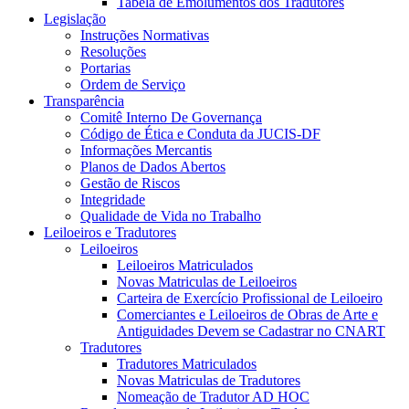
Tabela de Emolumentos dos Tradutores
Legislação
Instruções Normativas
Resoluções
Portarias
Ordem de Serviço
Transparência
Comitê Interno De Governança
Código de Ética e Conduta da JUCIS-DF
Informações Mercantis
Planos de Dados Abertos
Gestão de Riscos
Integridade
Qualidade de Vida no Trabalho
Leiloeiros e Tradutores
Leiloeiros
Leiloeiros Matriculados
Novas Matriculas de Leiloeiros
Carteira de Exercício Profissional de Leiloeiro
Comerciantes e Leiloeiros de Obras de Arte e
Antiguidades Devem se Cadastrar no CNART
Tradutores
Tradutores Matriculados
Novas Matriculas de Tradutores
Nomeação de Tradutor AD HOC