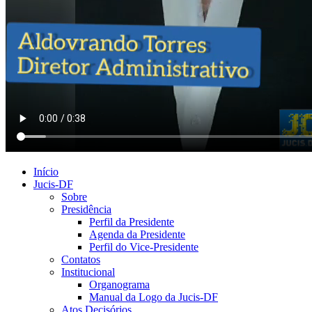
Início
Jucis-DF
Sobre
Presidência
Perfil da Presidente
Agenda da Presidente
Perfil do Vice-Presidente
Contatos
Institucional
Organograma
Manual da Logo da Jucis-DF
Atos Decisórios