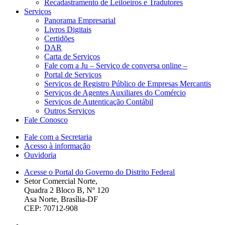
Recadastramento de Leiloeiros e Tradutores
Serviços
Panorama Empresarial
Livros Digitais
Certidões
DAR
Carta de Serviços
Fale com a Ju – Serviço de conversa online –
Portal de Serviços
Serviços de Registro Público de Empresas Mercantis
Serviços de Agentes Auxiliares do Comércio
Serviços de Autenticação Contábil
Outros Serviços
Fale Conosco
Fale com a Secretaria
Acesso à informação
Ouvidoria
Acesse o Portal do Governo do Distrito Federal
Setor Comercial Norte,
Quadra 2 Bloco B, Nº 120
Asa Norte, Brasília-DF
CEP: 70712-908