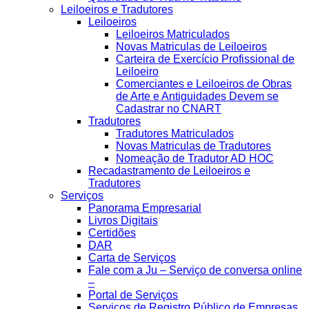
Leiloeiros e Tradutores
Leiloeiros
Leiloeiros Matriculados
Novas Matriculas de Leiloeiros
Carteira de Exercício Profissional de
Leiloeiro
Comerciantes e Leiloeiros de Obras
de Arte e Antiguidades Devem se
Cadastrar no CNART
Tradutores
Tradutores Matriculados
Novas Matriculas de Tradutores
Nomeação de Tradutor AD HOC
Recadastramento de Leiloeiros e
Tradutores
Serviços
Panorama Empresarial
Livros Digitais
Certidões
DAR
Carta de Serviços
Fale com a Ju – Serviço de conversa online
–
Portal de Serviços
Serviços de Registro Público de Empresas