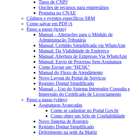
Tipos de CNPJ
Opções de recursos para empresários
Pesquisa no CNAE
Códigos e eventos específicos SRM
Como salvar em PDF/A
Passo a passo (texto)
Manual – Alterações para o Módulo de
Administração Tributária
Manual: Certidão Simplificada via WhatsApp
Manual: Da Viabilidade de Endereço
Manual: Abertura de Empresas Via WhatsApp
Manual: Envio de Processo Sem Assinatura
Como Enviar um “HESK”
Manual do Fluxo de Atendimento
Novo Layout do Portal de Serviços
Registro Digital Simplificado
Manual – Uso do Sistema Integrador Consulta e
Impressão do Certificado de Licenciamento
Passo a passo (vídeo)
Assinaturas Avançadas
Como se cadastrar no Portal Gov.br
Como obter um Selo de Confiabilidade
Novo Sistema de Registro
Registro Digital Simplificado
Deferimento na sede da Matriz