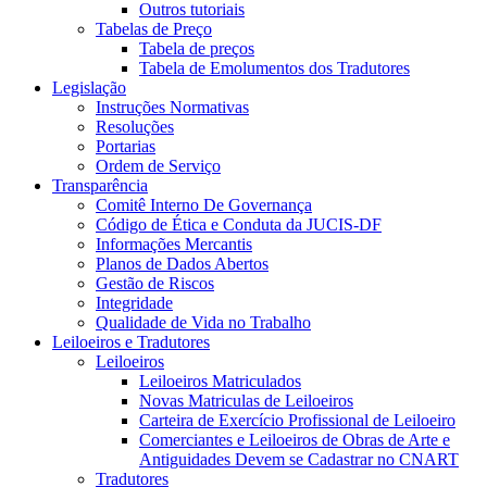
Outros tutoriais
Tabelas de Preço
Tabela de preços
Tabela de Emolumentos dos Tradutores
Legislação
Instruções Normativas
Resoluções
Portarias
Ordem de Serviço
Transparência
Comitê Interno De Governança
Código de Ética e Conduta da JUCIS-DF
Informações Mercantis
Planos de Dados Abertos
Gestão de Riscos
Integridade
Qualidade de Vida no Trabalho
Leiloeiros e Tradutores
Leiloeiros
Leiloeiros Matriculados
Novas Matriculas de Leiloeiros
Carteira de Exercício Profissional de Leiloeiro
Comerciantes e Leiloeiros de Obras de Arte e
Antiguidades Devem se Cadastrar no CNART
Tradutores