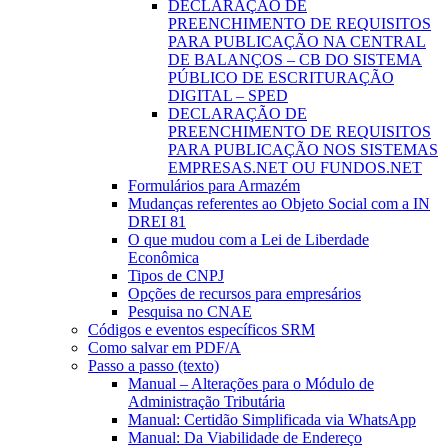
DECLARAÇÃO DE
PREENCHIMENTO DE REQUISITOS
PARA PUBLICAÇÃO NA CENTRAL
DE BALANÇOS – CB DO SISTEMA
PÚBLICO DE ESCRITURAÇÃO
DIGITAL – SPED
DECLARAÇÃO DE
PREENCHIMENTO DE REQUISITOS
PARA PUBLICAÇÃO NOS SISTEMAS
EMPRESAS.NET OU FUNDOS.NET
Formulários para Armazém
Mudanças referentes ao Objeto Social com a IN
DREI 81
O que mudou com a Lei de Liberdade
Econômica
Tipos de CNPJ
Opções de recursos para empresários
Pesquisa no CNAE
Códigos e eventos específicos SRM
Como salvar em PDF/A
Passo a passo (texto)
Manual – Alterações para o Módulo de
Administração Tributária
Manual: Certidão Simplificada via WhatsApp
Manual: Da Viabilidade de Endereço