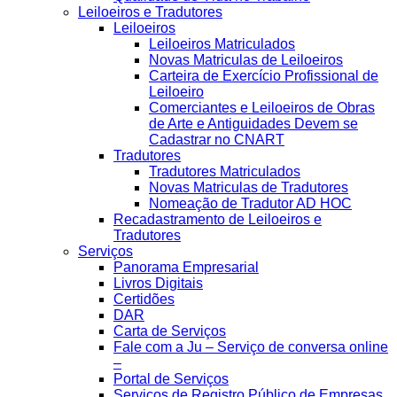
Leiloeiros e Tradutores
Leiloeiros
Leiloeiros Matriculados
Novas Matriculas de Leiloeiros
Carteira de Exercício Profissional de
Leiloeiro
Comerciantes e Leiloeiros de Obras
de Arte e Antiguidades Devem se
Cadastrar no CNART
Tradutores
Tradutores Matriculados
Novas Matriculas de Tradutores
Nomeação de Tradutor AD HOC
Recadastramento de Leiloeiros e
Tradutores
Serviços
Panorama Empresarial
Livros Digitais
Certidões
DAR
Carta de Serviços
Fale com a Ju – Serviço de conversa online
–
Portal de Serviços
Serviços de Registro Público de Empresas