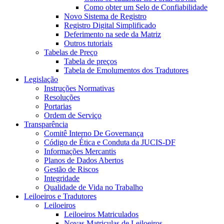
Como obter um Selo de Confiabilidade
Novo Sistema de Registro
Registro Digital Simplificado
Deferimento na sede da Matriz
Outros tutoriais
Tabelas de Preço
Tabela de preços
Tabela de Emolumentos dos Tradutores
Legislação
Instruções Normativas
Resoluções
Portarias
Ordem de Serviço
Transparência
Comitê Interno De Governança
Código de Ética e Conduta da JUCIS-DF
Informações Mercantis
Planos de Dados Abertos
Gestão de Riscos
Integridade
Qualidade de Vida no Trabalho
Leiloeiros e Tradutores
Leiloeiros
Leiloeiros Matriculados
Novas Matriculas de Leiloeiros