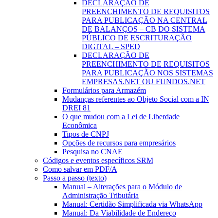
DECLARAÇÃO DE
PREENCHIMENTO DE REQUISITOS
PARA PUBLICAÇÃO NA CENTRAL
DE BALANÇOS – CB DO SISTEMA
PÚBLICO DE ESCRITURAÇÃO
DIGITAL – SPED
DECLARAÇÃO DE
PREENCHIMENTO DE REQUISITOS
PARA PUBLICAÇÃO NOS SISTEMAS
EMPRESAS.NET OU FUNDOS.NET
Formulários para Armazém
Mudanças referentes ao Objeto Social com a IN
DREI 81
O que mudou com a Lei de Liberdade
Econômica
Tipos de CNPJ
Opções de recursos para empresários
Pesquisa no CNAE
Códigos e eventos específicos SRM
Como salvar em PDF/A
Passo a passo (texto)
Manual – Alterações para o Módulo de
Administração Tributária
Manual: Certidão Simplificada via WhatsApp
Manual: Da Viabilidade de Endereço