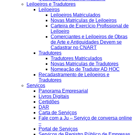
Leiloeiros e Tradutores
Leiloeiros
Leiloeiros Matriculados
Novas Matriculas de Leiloeiros
Carteira de Exercício Profissional de
Leiloeiro
Comerciantes e Leiloeiros de Obras
de Arte e Antiguidades Devem se
Cadastrar no CNART
Tradutores
Tradutores Matriculados
Novas Matriculas de Tradutores
Nomeação de Tradutor AD HOC
Recadastramento de Leiloeiros e
Tradutores
Serviços
Panorama Empresarial
Livros Digitais
Certidões
DAR
Carta de Serviços
Fale com a Ju – Serviço de conversa online
–
Portal de Serviços
Serviços de Registro Público de Empresas