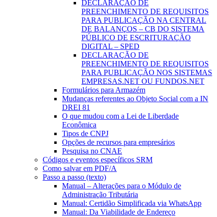
DECLARAÇÃO DE
PREENCHIMENTO DE REQUISITOS
PARA PUBLICAÇÃO NA CENTRAL
DE BALANÇOS – CB DO SISTEMA
PÚBLICO DE ESCRITURAÇÃO
DIGITAL – SPED
DECLARAÇÃO DE
PREENCHIMENTO DE REQUISITOS
PARA PUBLICAÇÃO NOS SISTEMAS
EMPRESAS.NET OU FUNDOS.NET
Formulários para Armazém
Mudanças referentes ao Objeto Social com a IN
DREI 81
O que mudou com a Lei de Liberdade
Econômica
Tipos de CNPJ
Opções de recursos para empresários
Pesquisa no CNAE
Códigos e eventos específicos SRM
Como salvar em PDF/A
Passo a passo (texto)
Manual – Alterações para o Módulo de
Administração Tributária
Manual: Certidão Simplificada via WhatsApp
Manual: Da Viabilidade de Endereço