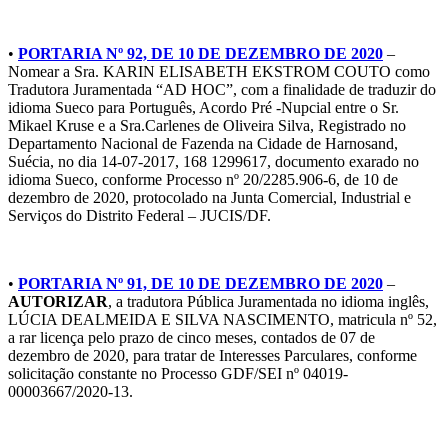
•
PORTARIA Nº 92, DE 10 DE DEZEMBRO DE 2020
–
Nomear a Sra. KARIN ELISABETH EKSTROM COUTO como
Tradutora Juramentada “AD HOC”, com a finalidade de traduzir do
idioma Sueco para Português, Acordo Pré -Nupcial entre o Sr.
Mikael Kruse e a Sra.Carlenes de Oliveira Silva, Registrado no
Departamento Nacional de Fazenda na Cidade de Harnosand,
Suécia, no dia 14-07-2017, 168 1299617, documento exarado no
idioma Sueco, conforme Processo nº 20/2285.906-6, de 10 de
dezembro de 2020, protocolado na Junta Comercial, Industrial e
Serviços do Distrito Federal – JUCIS/DF.
•
PORTARIA Nº 91, DE 10 DE DEZEMBRO DE 2020
–
AUTORIZAR
, a tradutora Pública Juramentada no idioma inglês,
LÚCIA DEALMEIDA E SILVA NASCIMENTO, matricula nº 52,
a rar licença pelo prazo de cinco meses, contados de 07 de
dezembro de 2020, para tratar de Interesses Parculares, conforme
solicitação constante no Processo GDF/SEI nº 04019-
00003667/2020-13.