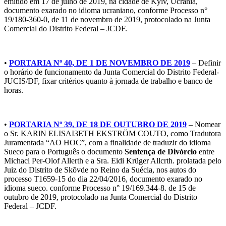
emitido em 17 de julho de 2019, na cidade de Kyiv, Ucrânia,
documento exarado no idioma ucraniano, conforme Processo n°
19/180-360-0, de 11 de novembro de 2019, protocolado na Junta
Comercial do Distrito Federal – JCDF.
•
PORTARIA Nº 40, DE 1 DE NOVEMBRO DE 2019
– Definir
o horário de funcionamento da Junta Comercial do Distrito Federal-
JUCIS/DF, fixar critérios quanto à jornada de trabalho e banco de
horas.
•
PORTARIA Nº 39, DE 18 DE OUTUBRO DE 2019
– Nomear
o Sr. KARlN ELISAI3ETH EKSTRÖM COUTO, como Tradutora
Juramentada “AO HOC”, com a finalidade de traduzir do idioma
Sueco para o Português o documento
Sentença de Divórcio
entre
Michacl Per-Olof Allerth e a Sra. Eidi Krüger Allcrth. prolatada pelo
Juiz do Distrito de Skõvde no Reino da Suécia, nos autos do
processo T1659-15 do dia 22/04/2016, documento exarado no
idioma sueco. conforme Processo n° 19/169.344-8. de 15 de
outubro de 2019, protocolado na Junta Comercial do Distrito
Federal – JCDF.