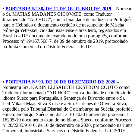
•
PORTARIA Nº 38, DE 11 DE OUTUBRO DE 2019
– Nomear
o Sr. MATIAS MADANES GICOVATE, como Tradutor
Juramentado “AO HOC”, com a finalidade de traduzir do Português
para o Hebraico o documento certidão de nascimento de Mischa
Nóbrega Yehezkel, cidadão israelense e brasileiro, registrados em
Brasília – DF documento exarado no idioma português, conforme
Processo n° 19/167.568-7, de 09 de outubro de 2019, protocolado
na Junta Comercial do Distrito Federal – JCDF.
2020
•
PORTARIA Nº 93, DE 10 DE DEZEMBRO DE 2020
–
Nomear a Sra. KARIN ELISABETH EKSTROM COUTO como
Tradutora Juramentada “AD HOC”, com a finalidade de traduzir do
idioma Sueco para Português, a Sentença de Divorcio entre o Sr.
Leif Mikael Maas Silva Kruse e a Sra. Carlenes de Oliveira Silva,
expedida pelo Tribunal Distrital de Gotemburgo na Suécia, proferida
em Gotemburgo, Suécia no dia 13-10-2020 numero do processo T
16295-19 documento exarado no idioma Sueco, conforme Processo
nº 20/2285.910-0, de 10 de dezembro de 2020, protocolado na Junta
Comercial, Industrial e Serviços do Distrito Federal – JUCIS/DF.