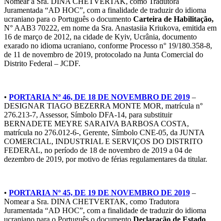
Nomear a Sra. DINA CHETVERTAK, como Tradutora
Juramentada “AD HOC”, com a finalidade de traduzir do idioma
ucraniano para o Português o documento
Carteira de Habilitação,
N° AAB3 70222, em nome da Sra. Anastasiia Kriukova, emitida em
16 de março de 2012, na cidade de Kyiv, Ucrânia, documento
exarado no idioma ucraniano, conforme Processo n° 19/180.358-8,
de 11 de novembro de 2019, protocolado na Junta Comercial do
Distrito Federal – JCDF.
•
PORTARIA Nº 46, DE 18 DE NOVEMBRO DE 2019
–
DESIGNAR TIAGO BEZERRA MONTE MOR, matrícula n°
276.213-7, Assessor, Símbolo DFA-14, para substituir
BERNADETE MEYRE SARAIVA BARBOSA COSTA,
matrícula no 276.012-6-, Gerente, Símbolo CNE-05, da JUNTA
COMERCIAL, INDUSTRIAL E SERVIÇOS DO DISTRITO
FEDERAL, no período de 18 de novembro de 2019 a 04 de
dezembro de 2019, por motivo de férias regulamentares da titular.
•
PORTARIA Nº 45, DE 19 DE NOVEMBRO DE 2019
–
Nomear a Sra. DINA CHETVERTAK, como Tradutora
Juramentada “AD HOC”, com a finalidade de traduzir do idioma
ucraniano para o Português o documento
Declaração de Estado