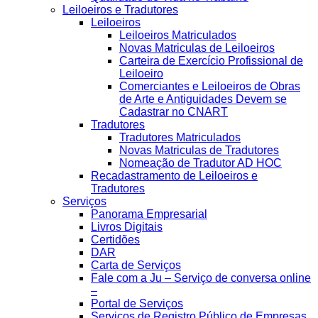
Leiloeiros e Tradutores
Leiloeiros
Leiloeiros Matriculados
Novas Matriculas de Leiloeiros
Carteira de Exercício Profissional de
Leiloeiro
Comerciantes e Leiloeiros de Obras
de Arte e Antiguidades Devem se
Cadastrar no CNART
Tradutores
Tradutores Matriculados
Novas Matriculas de Tradutores
Nomeação de Tradutor AD HOC
Recadastramento de Leiloeiros e
Tradutores
Serviços
Panorama Empresarial
Livros Digitais
Certidões
DAR
Carta de Serviços
Fale com a Ju – Serviço de conversa online
–
Portal de Serviços
Serviços de Registro Público de Empresas