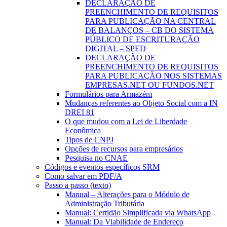
DECLARAÇÃO DE
PREENCHIMENTO DE REQUISITOS
PARA PUBLICAÇÃO NA CENTRAL
DE BALANÇOS – CB DO SISTEMA
PÚBLICO DE ESCRITURAÇÃO
DIGITAL – SPED
DECLARAÇÃO DE
PREENCHIMENTO DE REQUISITOS
PARA PUBLICAÇÃO NOS SISTEMAS
EMPRESAS.NET OU FUNDOS.NET
Formulários para Armazém
Mudanças referentes ao Objeto Social com a IN
DREI 81
O que mudou com a Lei de Liberdade
Econômica
Tipos de CNPJ
Opções de recursos para empresários
Pesquisa no CNAE
Códigos e eventos específicos SRM
Como salvar em PDF/A
Passo a passo (texto)
Manual – Alterações para o Módulo de
Administração Tributária
Manual: Certidão Simplificada via WhatsApp
Manual: Da Viabilidade de Endereço