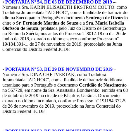
•
PORTARIA Nº 54, DE 03 DE DEZEMBRO DE 2019
–
Nomear a Sra. KARIN ELISABETH EKSTROM COUTO, como
Tradutora Juramentada “AD HOC”, com a finalidade de traduzir do
idioma Sueco para o Português o documento
Sentença de Divórcio
entre o
Sr. Fernando Martins de Souza
e a
Sra. Maria Isabella
Olofsson de Souza
, prolatada pelo Juiz do Distrito de Gotemburgo
no Reino da Suécia, nos autos do Processo T 8012-18 do dia 26 de
junho de 2018, exarado no idioma sueco conforme Processo n°
19/184.391-1, de 27 de novembro de 2019, protocolado na Junta
Comercial do Distrito Federal-JCDF.
•
PORTARIA Nº 53, DE 29 DE NOVEMBRO DE 2019
–
Nomear a Sra. DINA CHETVERTAK, como Tradutora
Juramentada “AD HOC”, com a finalidade de traduzir do idioma
ucraniano para o Português o documento
Certidão de Nascimento
no 567728, em nome da Sra. Anastasiia Bondarenko, emitida em 08
de outubro de 2019 na cidade de Kharkiv, Ucrânia. Documento
exarado no idioma ucraniano, conforme Processo n° 191184.372-5,
de 26 de novembro de 2019, protocolado na Junta Comercial do
Distrito Federal -JCDF.