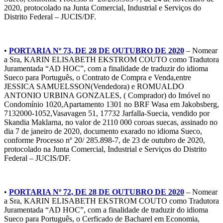
2020, protocolado na Junta Comercial, Industrial e Serviços do
Distrito Federal – JUCIS/DF.
•
PORTARIA Nº 73, DE 28 DE OUTUBRO DE 2020
– Nomear
a Sra, KARIN ELISABETH EKSTROM COUTO como Tradutora
Juramentada “AD HOC”, com a finalidade de traduzir do idioma
Sueco para Português, o Contrato de Compra e Venda,entre
JESSICA SAMUELSSON(Vendedora) e ROMUALDO
ANTONIO URBINA GONZALES, ( Comprador) do Imóvel no
Condomínio 1020,Apartamento 1301 no BRF Wasa em Jakobsberg,
7132000-1052,Vasavagen 51, 17732 Jarfalla-Suecia, vendido por
Skandia Maklarna, no valor de 2110 000 coroas suecas, assinado no
dia 7 de janeiro de 2020, documento exarado no idioma Sueco,
conforme Processo nº 20/ 285.898-7, de 23 de outubro de 2020,
protocolado na Junta Comercial, Industrial e Serviços do Distrito
Federal – JUCIS/DF.
•
PORTARIA Nº 72, DE 28 DE OUTUBRO DE 2020
– Nomear
a Sra, KARIN ELISABETH EKSTROM COUTO como Tradutora
Juramentada “AD HOC”, com a finalidade de traduzir do idioma
Sueco para Português, o Cerficado de Bacharel em Economia,