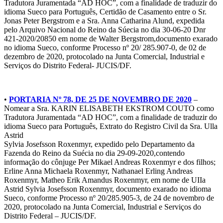
Tradutora Juramentada “AD HOC”, com a finalidade de traduzir do
idioma Sueco para Português, Certidão de Casamento entre o Sr.
Jonas Peter Bergstrom e a Sra. Anna Catharina Alund, expedida
pelo Arquivo Nacional do Reino da Súecia no dia 30-06-20 Dnr
421-2020/20850 em nome de Walter Bergstrom,documento exarado
no idioma Sueco, conforme Processo nº 20/ 285.907-0, de 02 de
dezembro de 2020, protocolado na Junta Comercial, Industrial e
Serviços do Distrito Federal- JUCIS/DF.
•
PORTARIA Nº 78, DE 25 DE NOVEMBRO DE 2020
–
Nomear a Sra. KARIN ELISABETH EKSTROM COUTO como
Tradutora Juramentada “AD HOC”, com a finalidade de traduzir do
idioma Sueco para Português, Extrato do Registro Civil da Sra. Ulla
Astrid
Sylvia Josefsson Roxenmyr, expedido pelo Departamento da
Fazenda do Reino da Suécia no dia 29-09-2020,contendo
informação do cônjuge Per Mikael Andreas Roxenmyr e dos filhos;
Erline Anna Michaela Roxenmyr, Nathanael Erling Andreas
Roxenmyr, Matheo Erik Amandus Roxenmyr, em nome de UIIa
Astrid Sylvia Josefsson Roxenmyr, documento exarado no idioma
Sueco, conforme Processo nº 20/285.905-3, de 24 de novembro de
2020, protocolado na Junta Comercial, Industrial e Serviços do
Distrito Federal – JUCIS/DF.