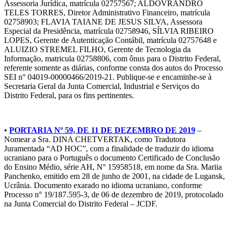
Assessoria Jurídica, matrícula 02757567; ALDOVRANDRO
TELES TORRES, Diretor Administrativo Financeiro, matrícula
02758903; FLAVIA TAIANE DE JESUS SILVA, Assessora
Especial da Presidência, matrícula 02758946, SÍLVIA RIBEIRO
LOPES, Gerente de Autenticação Contábil, matrícula 02757648 e
ALUIZIO STREMEL FILHO, Gerente de Tecnologia da
Informação, matricula 02758806, com ônus para o Distrito Federal,
referente somente as diárias, conforme consta dos autos do Processo
SEI n° 04019-00000466/2019-21. Publique-se e encaminhe-se à
Secretaria Geral da Junta Comercial, Industrial e Serviços do
Distrito Federal, para os fins pertinentes.
•
PORTARIA Nº 59, DE 11 DE DEZEMBRO DE 2019
–
Nomear a Sra. DINA CHETVERTAK, como Tradutora
Juramentada “AD HOC”, com a finalidade de traduzir do idioma
ucraniano para o Português o documento Certificado de Conclusão
do Ensino Médio, série AH, N° 15958518, em nome da Sra. Mariia
Panchenko, emitido em 28 de junho de 2001, na cidade de Lugansk,
Ucrânia. Documento exarado no idioma ucraniano, conforme
Processo n° 19/187.595-3, de 06 de dezembro de 2019, protocolado
na Junta Comercial do Distrito Federal – JCDF.