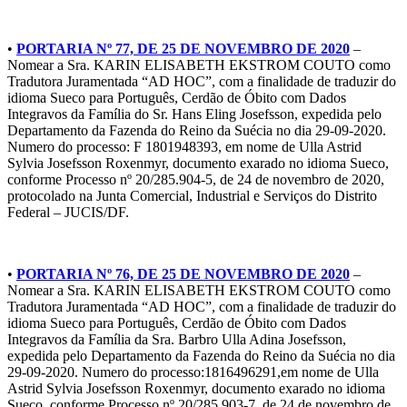
•
PORTARIA Nº 77, DE 25 DE NOVEMBRO DE 2020
–
Nomear a Sra. KARIN ELISABETH EKSTROM COUTO como
Tradutora Juramentada “AD HOC”, com a finalidade de traduzir do
idioma Sueco para Português, Cerdão de Óbito com Dados
Integravos da Família do Sr. Hans Eling Josefsson, expedida pelo
Departamento da Fazenda do Reino da Suécia no dia 29-09-2020.
Numero do processo: F 1801948393, em nome de Ulla Astrid
Sylvia Josefsson Roxenmyr, documento exarado no idioma Sueco,
conforme Processo nº 20/285.904-5, de 24 de novembro de 2020,
protocolado na Junta Comercial, Industrial e Serviços do Distrito
Federal – JUCIS/DF.
•
PORTARIA Nº 76, DE 25 DE NOVEMBRO DE 2020
–
Nomear a Sra. KARIN ELISABETH EKSTROM COUTO como
Tradutora Juramentada “AD HOC”, com a finalidade de traduzir do
idioma Sueco para Português, Cerdão de Óbito com Dados
Integravos da Família da Sra. Barbro Ulla Adina Josefsson,
expedida pelo Departamento da Fazenda do Reino da Suécia no dia
29-09-2020. Numero do processo:1816496291,em nome de Ulla
Astrid Sylvia Josefsson Roxenmyr, documento exarado no idioma
Sueco, conforme Processo nº 20/285.903-7, de 24 de novembro de