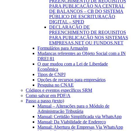
PREENCHIMENTO DE REQUISITOS
PARA PUBLICAÇÃO NA CENTRAL
DE BALANÇOS – CB DO SISTEMA
PÚBLICO DE ESCRITURAÇÃO
DIGITAL – SPED
DECLARAÇÃO DE
PREENCHIMENTO DE REQUISITOS
PARA PUBLICAÇÃO NOS SISTEMAS
EMPRESAS.NET OU FUNDOS.NET
Formulários para Armazém
Mudanças referentes ao Objeto Social com a IN
DREI 81
O que mudou com a Lei de Liberdade
Econômica
Tipos de CNPJ
Opções de recursos para empresários
Pesquisa no CNAE
Códigos e eventos específicos SRM
Como salvar em PDF/A
Passo a passo (texto)
Manual – Alterações para o Módulo de
Administração Tributária
Manual: Certidão Simplificada via WhatsApp
Manual: Da Viabilidade de Endereço
Manual: Abertura de Empresas Via WhatsApp