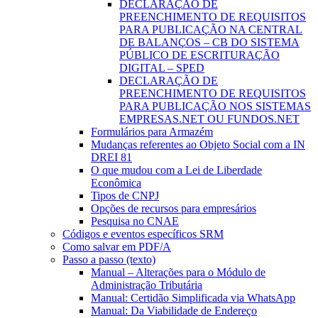
DECLARAÇÃO DE
PREENCHIMENTO DE REQUISITOS
PARA PUBLICAÇÃO NA CENTRAL
DE BALANÇOS – CB DO SISTEMA
PÚBLICO DE ESCRITURAÇÃO
DIGITAL – SPED
DECLARAÇÃO DE
PREENCHIMENTO DE REQUISITOS
PARA PUBLICAÇÃO NOS SISTEMAS
EMPRESAS.NET OU FUNDOS.NET
Formulários para Armazém
Mudanças referentes ao Objeto Social com a IN
DREI 81
O que mudou com a Lei de Liberdade
Econômica
Tipos de CNPJ
Opções de recursos para empresários
Pesquisa no CNAE
Códigos e eventos específicos SRM
Como salvar em PDF/A
Passo a passo (texto)
Manual – Alterações para o Módulo de
Administração Tributária
Manual: Certidão Simplificada via WhatsApp
Manual: Da Viabilidade de Endereço