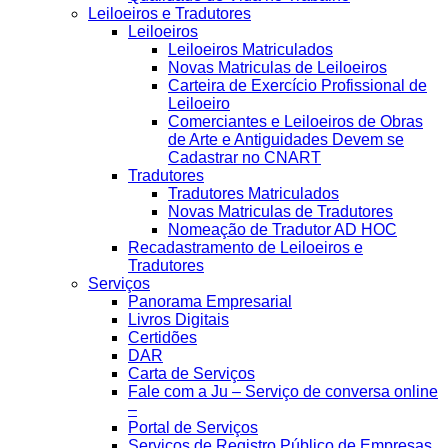
Leiloeiros e Tradutores
Leiloeiros
Leiloeiros Matriculados
Novas Matriculas de Leiloeiros
Carteira de Exercício Profissional de
Leiloeiro
Comerciantes e Leiloeiros de Obras
de Arte e Antiguidades Devem se
Cadastrar no CNART
Tradutores
Tradutores Matriculados
Novas Matriculas de Tradutores
Nomeação de Tradutor AD HOC
Recadastramento de Leiloeiros e
Tradutores
Serviços
Panorama Empresarial
Livros Digitais
Certidões
DAR
Carta de Serviços
Fale com a Ju – Serviço de conversa online
–
Portal de Serviços
Serviços de Registro Público de Empresas