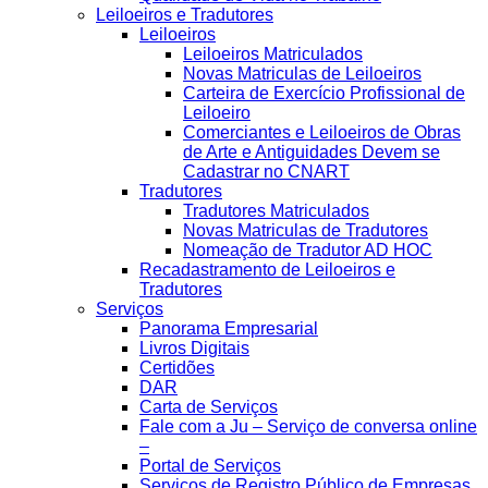
Leiloeiros e Tradutores
Leiloeiros
Leiloeiros Matriculados
Novas Matriculas de Leiloeiros
Carteira de Exercício Profissional de
Leiloeiro
Comerciantes e Leiloeiros de Obras
de Arte e Antiguidades Devem se
Cadastrar no CNART
Tradutores
Tradutores Matriculados
Novas Matriculas de Tradutores
Nomeação de Tradutor AD HOC
Recadastramento de Leiloeiros e
Tradutores
Serviços
Panorama Empresarial
Livros Digitais
Certidões
DAR
Carta de Serviços
Fale com a Ju – Serviço de conversa online
–
Portal de Serviços
Serviços de Registro Público de Empresas