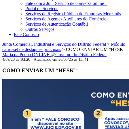
Fale com a Ju – Serviço de conversa online –
Portal de Serviços
Serviços de Registro Público de Empresas Mercantis
Serviços de Agentes Auxiliares do Comércio
Serviços de Autenticação Contábil
Outros Serviços
Fale Conosco
Junta Comercial, Industrial e Serviços do Distrito Federal
>
Módulo
carrossel de destaques principais
>
COMO ENVIAR UM “HESK”
Maria da Penha ONLINE
4/09/20 às 16h20 - Atualizado em 20/03/25 às 13h41
COMO ENVIAR UM “HESK”