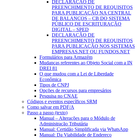
DECLARAÇÃO DE
PREENCHIMENTO DE REQUISITOS
PARA PUBLICAÇÃO NA CENTRAL
DE BALANÇOS – CB DO SISTEMA
PÚBLICO DE ESCRITURAÇÃO
DIGITAL – SPED
DECLARAÇÃO DE
PREENCHIMENTO DE REQUISITOS
PARA PUBLICAÇÃO NOS SISTEMAS
EMPRESAS.NET OU FUNDOS.NET
Formulários para Armazém
Mudanças referentes ao Objeto Social com a IN
DREI 81
O que mudou com a Lei de Liberdade
Econômica
Tipos de CNPJ
Opções de recursos para empresários
Pesquisa no CNAE
Códigos e eventos específicos SRM
Como salvar em PDF/A
Passo a passo (texto)
Manual – Alterações para o Módulo de
Administração Tributária
Manual: Certidão Simplificada via WhatsApp
Manual: Da Viabilidade de Endereço