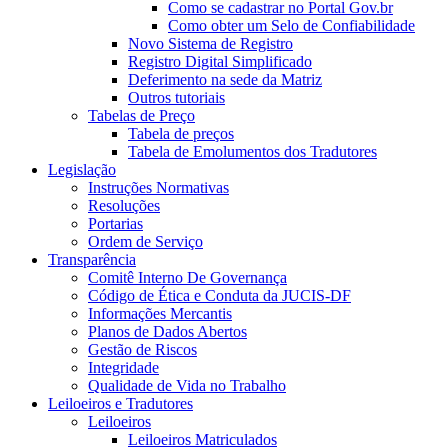
Como se cadastrar no Portal Gov.br
Como obter um Selo de Confiabilidade
Novo Sistema de Registro
Registro Digital Simplificado
Deferimento na sede da Matriz
Outros tutoriais
Tabelas de Preço
Tabela de preços
Tabela de Emolumentos dos Tradutores
Legislação
Instruções Normativas
Resoluções
Portarias
Ordem de Serviço
Transparência
Comitê Interno De Governança
Código de Ética e Conduta da JUCIS-DF
Informações Mercantis
Planos de Dados Abertos
Gestão de Riscos
Integridade
Qualidade de Vida no Trabalho
Leiloeiros e Tradutores
Leiloeiros
Leiloeiros Matriculados