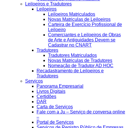
Leiloeiros e Tradutores
Leiloeiros
Leiloeiros Matriculados
Novas Matriculas de Leiloeiros
Carteira de Exercício Profissional de
Leiloeiro
Comerciantes e Leiloeiros de Obras
de Arte e Antiguidades Devem se
Cadastrar no CNART
Tradutores
Tradutores Matriculados
Novas Matriculas de Tradutores
Nomeação de Tradutor AD HOC
Recadastramento de Leiloeiros e
Tradutores
Serviços
Panorama Empresarial
Livros Digitais
Certidões
DAR
Carta de Serviços
Fale com a Ju – Serviço de conversa online
–
Portal de Serviços
Serviços de Registro Público de Empresas