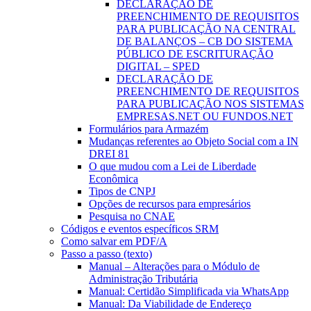
DECLARAÇÃO DE
PREENCHIMENTO DE REQUISITOS
PARA PUBLICAÇÃO NA CENTRAL
DE BALANÇOS – CB DO SISTEMA
PÚBLICO DE ESCRITURAÇÃO
DIGITAL – SPED
DECLARAÇÃO DE
PREENCHIMENTO DE REQUISITOS
PARA PUBLICAÇÃO NOS SISTEMAS
EMPRESAS.NET OU FUNDOS.NET
Formulários para Armazém
Mudanças referentes ao Objeto Social com a IN
DREI 81
O que mudou com a Lei de Liberdade
Econômica
Tipos de CNPJ
Opções de recursos para empresários
Pesquisa no CNAE
Códigos e eventos específicos SRM
Como salvar em PDF/A
Passo a passo (texto)
Manual – Alterações para o Módulo de
Administração Tributária
Manual: Certidão Simplificada via WhatsApp
Manual: Da Viabilidade de Endereço