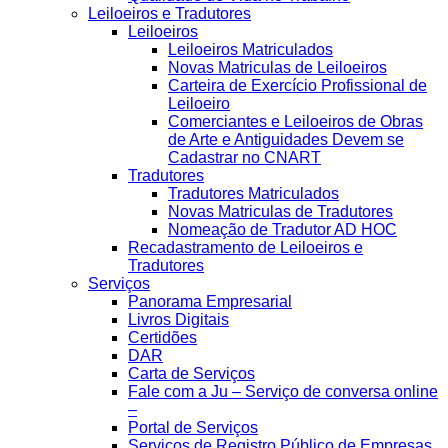
Leiloeiros e Tradutores
Leiloeiros
Leiloeiros Matriculados
Novas Matriculas de Leiloeiros
Carteira de Exercício Profissional de
Leiloeiro
Comerciantes e Leiloeiros de Obras
de Arte e Antiguidades Devem se
Cadastrar no CNART
Tradutores
Tradutores Matriculados
Novas Matriculas de Tradutores
Nomeação de Tradutor AD HOC
Recadastramento de Leiloeiros e
Tradutores
Serviços
Panorama Empresarial
Livros Digitais
Certidões
DAR
Carta de Serviços
Fale com a Ju – Serviço de conversa online
–
Portal de Serviços
Serviços de Registro Público de Empresas