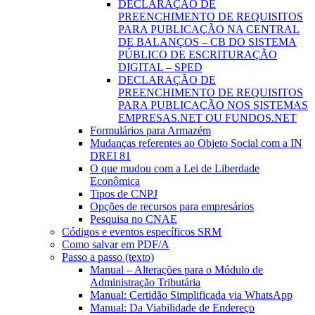
DECLARAÇÃO DE
PREENCHIMENTO DE REQUISITOS
PARA PUBLICAÇÃO NA CENTRAL
DE BALANÇOS – CB DO SISTEMA
PÚBLICO DE ESCRITURAÇÃO
DIGITAL – SPED
DECLARAÇÃO DE
PREENCHIMENTO DE REQUISITOS
PARA PUBLICAÇÃO NOS SISTEMAS
EMPRESAS.NET OU FUNDOS.NET
Formulários para Armazém
Mudanças referentes ao Objeto Social com a IN
DREI 81
O que mudou com a Lei de Liberdade
Econômica
Tipos de CNPJ
Opções de recursos para empresários
Pesquisa no CNAE
Códigos e eventos específicos SRM
Como salvar em PDF/A
Passo a passo (texto)
Manual – Alterações para o Módulo de
Administração Tributária
Manual: Certidão Simplificada via WhatsApp
Manual: Da Viabilidade de Endereço