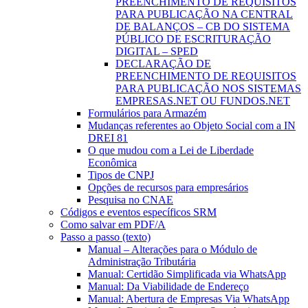
PREENCHIMENTO DE REQUISITOS
PARA PUBLICAÇÃO NA CENTRAL
DE BALANÇOS – CB DO SISTEMA
PÚBLICO DE ESCRITURAÇÃO
DIGITAL – SPED
DECLARAÇÃO DE
PREENCHIMENTO DE REQUISITOS
PARA PUBLICAÇÃO NOS SISTEMAS
EMPRESAS.NET OU FUNDOS.NET
Formulários para Armazém
Mudanças referentes ao Objeto Social com a IN
DREI 81
O que mudou com a Lei de Liberdade
Econômica
Tipos de CNPJ
Opções de recursos para empresários
Pesquisa no CNAE
Códigos e eventos específicos SRM
Como salvar em PDF/A
Passo a passo (texto)
Manual – Alterações para o Módulo de
Administração Tributária
Manual: Certidão Simplificada via WhatsApp
Manual: Da Viabilidade de Endereço
Manual: Abertura de Empresas Via WhatsApp