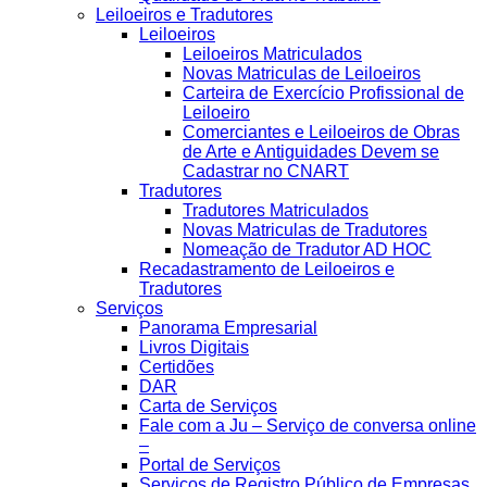
Leiloeiros e Tradutores
Leiloeiros
Leiloeiros Matriculados
Novas Matriculas de Leiloeiros
Carteira de Exercício Profissional de
Leiloeiro
Comerciantes e Leiloeiros de Obras
de Arte e Antiguidades Devem se
Cadastrar no CNART
Tradutores
Tradutores Matriculados
Novas Matriculas de Tradutores
Nomeação de Tradutor AD HOC
Recadastramento de Leiloeiros e
Tradutores
Serviços
Panorama Empresarial
Livros Digitais
Certidões
DAR
Carta de Serviços
Fale com a Ju – Serviço de conversa online
–
Portal de Serviços
Serviços de Registro Público de Empresas