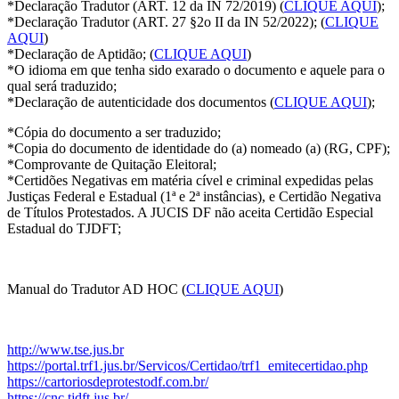
*Declaração Tradutor (ART. 12 da IN 72/2019) (
CLIQUE AQUI
);
*Declaração Tradutor (ART. 27 §2o II da IN 52/2022); (
CLIQUE
AQUI
)
*Declaração de Aptidão; (
CLIQUE AQUI
)
*O idioma em que tenha sido exarado o documento e aquele para o
qual será traduzido;
*Declaração de autenticidade dos documentos (
CLIQUE AQUI
);
*Cópia do documento a ser traduzido;
*Copia do documento de identidade do (a) nomeado (a) (RG, CPF);
*Comprovante de Quitação Eleitoral;
*Certidões Negativas em matéria cível e criminal expedidas pelas
Justiças Federal e Estadual (1ª e 2ª instâncias), e Certidão Negativa
de Títulos Protestados. A JUCIS DF não aceita Certidão Especial
Estadual do TJDFT;
Manual do Tradutor AD HOC (
CLIQUE AQUI
)
http://www.tse.jus.br
https://portal.trf1.jus.br/Servicos/Certidao/trf1_emitecertidao.php
https://cartoriosdeprotestodf.com.br/
https://cnc.tjdft.jus.br/