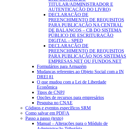
TITULAR/ADMINISTRADOR E
AUTENTICAÇÃO DO LIVRO)
DECLARAÇÃO DE
PREENCHIMENTO DE REQUISITOS
PARA PUBLICAÇÃO NA CENTRAL
DE BALANÇOS – CB DO SISTEMA
PÚBLICO DE ESCRITURAÇÃO
DIGITAL – SPED
DECLARAÇÃO DE
PREENCHIMENTO DE REQUISITOS
PARA PUBLICAÇÃO NOS SISTEMAS
EMPRESAS.NET OU FUNDOS.NET
Formulários para Armazém
Mudanças referentes ao Objeto Social com a IN
DREI 81
O que mudou com a Lei de Liberdade
Econômica
Tipos de CNPJ
Opções de recursos para empresários
Pesquisa no CNAE
Códigos e eventos específicos SRM
Como salvar em PDF/A
Passo a passo (texto)
Manual – Alterações para o Módulo de
Administração Tributária