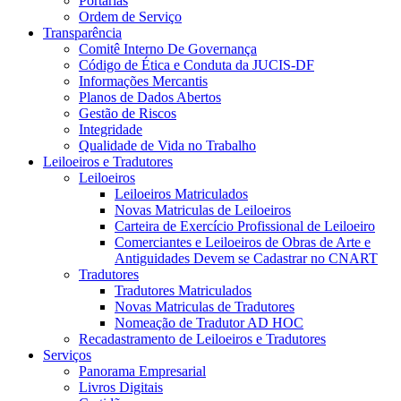
Portarias
Ordem de Serviço
Transparência
Comitê Interno De Governança
Código de Ética e Conduta da JUCIS-DF
Informações Mercantis
Planos de Dados Abertos
Gestão de Riscos
Integridade
Qualidade de Vida no Trabalho
Leiloeiros e Tradutores
Leiloeiros
Leiloeiros Matriculados
Novas Matriculas de Leiloeiros
Carteira de Exercício Profissional de Leiloeiro
Comerciantes e Leiloeiros de Obras de Arte e
Antiguidades Devem se Cadastrar no CNART
Tradutores
Tradutores Matriculados
Novas Matriculas de Tradutores
Nomeação de Tradutor AD HOC
Recadastramento de Leiloeiros e Tradutores
Serviços
Panorama Empresarial
Livros Digitais