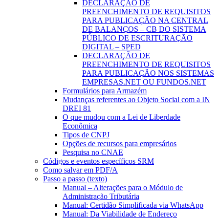
DECLARAÇÃO DE
PREENCHIMENTO DE REQUISITOS
PARA PUBLICAÇÃO NA CENTRAL
DE BALANÇOS – CB DO SISTEMA
PÚBLICO DE ESCRITURAÇÃO
DIGITAL – SPED
DECLARAÇÃO DE
PREENCHIMENTO DE REQUISITOS
PARA PUBLICAÇÃO NOS SISTEMAS
EMPRESAS.NET OU FUNDOS.NET
Formulários para Armazém
Mudanças referentes ao Objeto Social com a IN
DREI 81
O que mudou com a Lei de Liberdade
Econômica
Tipos de CNPJ
Opções de recursos para empresários
Pesquisa no CNAE
Códigos e eventos específicos SRM
Como salvar em PDF/A
Passo a passo (texto)
Manual – Alterações para o Módulo de
Administração Tributária
Manual: Certidão Simplificada via WhatsApp
Manual: Da Viabilidade de Endereço