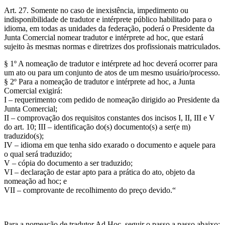
Art. 27. Somente no caso de inexistência, impedimento ou
indisponibilidade de tradutor e intérprete público habilitado para o
idioma, em todas as unidades da federação, poderá o Presidente da
Junta Comercial nomear tradutor e intérprete ad hoc, que estará
sujeito às mesmas normas e diretrizes dos profissionais matriculados.
§ 1º A nomeação de tradutor e intérprete ad hoc deverá ocorrer para
um ato ou para um conjunto de atos de um mesmo usuário/processo.
§ 2º Para a nomeação de tradutor e intérprete ad hoc, a Junta
Comercial exigirá:
I – requerimento com pedido de nomeação dirigido ao Presidente da
Junta Comercial;
II – comprovação dos requisitos constantes dos incisos I, II, III e V
do art. 10; III – identificação do(s) documento(s) a ser(e m)
traduzido(s);
IV – idioma em que tenha sido exarado o documento e aquele para
o qual será traduzido;
V – cópia do documento a ser traduzido;
VI – declaração de estar apto para a prática do ato, objeto da
nomeação ad hoc; e
VII – comprovante de recolhimento do preço devido.“
Para a nomeação de tradutor Ad Hoc, seguir o passo a passo abaixo: