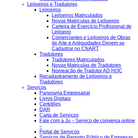
Leiloeiros e Tradutores
Leiloeiros
Leiloeiros Matriculados
Novas Matriculas de Leiloeiros
Carteira de Exercício Profissional de
Leiloeiro
Comerciantes e Leiloeiros de Obras
de Arte e Antiguidades Devem se
Cadastrar no CNART
Tradutores
Tradutores Matriculados
Novas Matriculas de Tradutores
Nomeação de Tradutor AD HOC
Recadastramento de Leiloeiros e
Tradutores
Serviços
Panorama Empresarial
Livros Digitais
Certidões
DAR
Carta de Serviços
Fale com a Ju – Serviço de conversa online
–
Portal de Serviços
Serviços de Registro Público de Empresas