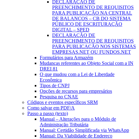
DECLARAÇÃO DE
PREENCHIMENTO DE REQUISITOS
PARA PUBLICAÇÃO NA CENTRAL
DE BALANÇOS – CB DO SISTEMA
PÚBLICO DE ESCRITURAÇÃO
DIGITAL – SPED
DECLARAÇÃO DE
PREENCHIMENTO DE REQUISITOS
PARA PUBLICAÇÃO NOS SISTEMAS
EMPRESAS.NET OU FUNDOS.NET
Formulários para Armazém
Mudanças referentes ao Objeto Social com a IN
DREI 81
O que mudou com a Lei de Liberdade
Econômica
Tipos de CNPJ
Opções de recursos para empresários
Pesquisa no CNAE
Códigos e eventos específicos SRM
Como salvar em PDF/A
Passo a passo (texto)
Manual – Alterações para o Módulo de
Administração Tributária
Manual: Certidão Simplificada via WhatsApp
Manual: Da Viabilidade de Endereço