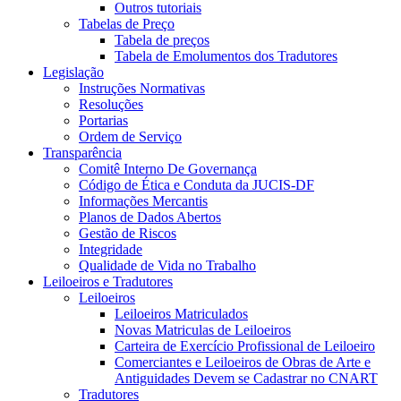
Outros tutoriais
Tabelas de Preço
Tabela de preços
Tabela de Emolumentos dos Tradutores
Legislação
Instruções Normativas
Resoluções
Portarias
Ordem de Serviço
Transparência
Comitê Interno De Governança
Código de Ética e Conduta da JUCIS-DF
Informações Mercantis
Planos de Dados Abertos
Gestão de Riscos
Integridade
Qualidade de Vida no Trabalho
Leiloeiros e Tradutores
Leiloeiros
Leiloeiros Matriculados
Novas Matriculas de Leiloeiros
Carteira de Exercício Profissional de Leiloeiro
Comerciantes e Leiloeiros de Obras de Arte e
Antiguidades Devem se Cadastrar no CNART
Tradutores