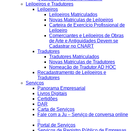
Leiloeiros e Tradutores
Leiloeiros
Leiloeiros Matriculados
Novas Matriculas de Leiloeiros
Carteira de Exercício Profissional de
Leiloeiro
Comerciantes e Leiloeiros de Obras
de Arte e Antiguidades Devem se
Cadastrar no CNART
Tradutores
Tradutores Matriculados
Novas Matriculas de Tradutores
Nomeação de Tradutor AD HOC
Recadastramento de Leiloeiros e
Tradutores
Serviços
Panorama Empresarial
Livros Digitais
Certidões
DAR
Carta de Serviços
Fale com a Ju – Serviço de conversa online
–
Portal de Serviços
Serviços de Registro Público de Empresas