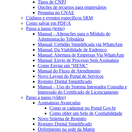
Tipos de CNPJ
Opções de recursos para empresários
Pesquisa no CNAE
Códigos e eventos específicos SRM
Como salvar em PDF/A
Passo a passo (texto)
Manual – Alterações para o Módulo de
Administração Tributária
Manual: Certidão Simplificada via WhatsApp
Manual: Da Viabilidade de Endereço
Manual: Abertura de Empresas Via WhatsApp
Manual: Envio de Processo Sem Assinatura
Como Enviar um “HESK”
Manual do Fluxo de Atendimento
Novo Layout do Portal de Serviços
Registro Digital Simplificado
Manual – Uso do Sistema Integrador Consulta e
Impressão do Certificado de Licenciamento
Passo a passo (vídeo)
Assinaturas Avançadas
Como se cadastrar no Portal Gov.br
Como obter um Selo de Confiabilidade
Novo Sistema de Registro
Registro Digital Simplificado
Deferimento na sede da Matriz