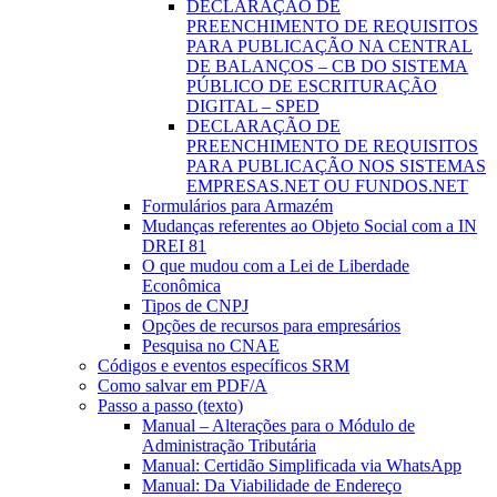
DECLARAÇÃO DE
PREENCHIMENTO DE REQUISITOS
PARA PUBLICAÇÃO NA CENTRAL
DE BALANÇOS – CB DO SISTEMA
PÚBLICO DE ESCRITURAÇÃO
DIGITAL – SPED
DECLARAÇÃO DE
PREENCHIMENTO DE REQUISITOS
PARA PUBLICAÇÃO NOS SISTEMAS
EMPRESAS.NET OU FUNDOS.NET
Formulários para Armazém
Mudanças referentes ao Objeto Social com a IN
DREI 81
O que mudou com a Lei de Liberdade
Econômica
Tipos de CNPJ
Opções de recursos para empresários
Pesquisa no CNAE
Códigos e eventos específicos SRM
Como salvar em PDF/A
Passo a passo (texto)
Manual – Alterações para o Módulo de
Administração Tributária
Manual: Certidão Simplificada via WhatsApp
Manual: Da Viabilidade de Endereço