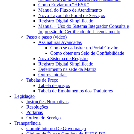
Como Enviar um “HESK”
Manual do Fluxo de Atendimento
Novo Layout do Portal de Serviços
Registro Digital Simplificado
Manual – Uso do Sistema Integrador Consulta e
Impressão do Certificado de Licenciamento
Passo a passo (vídeo)
Assinaturas Avançadas
Como se cadastrar no Portal Gov.br
Como obter um Selo de Confiabilidade
Novo Sistema de Registro
Registro Digital Simplificado
Deferimento na sede da Matriz
Outros tutoriais
Tabelas de Preço
Tabela de preços
Tabela de Emolumentos dos Tradutores
Legislação
Instruções Normativas
Resoluções
Portarias
Ordem de Serviço
Transparência
Comitê Interno De Governança
Código de Ética e Conduta da JUCIS-DF