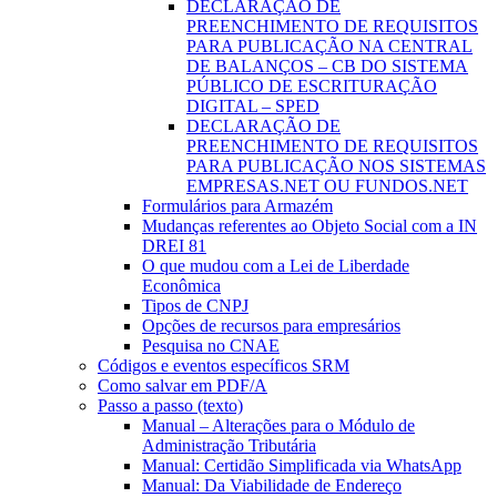
DECLARAÇÃO DE
PREENCHIMENTO DE REQUISITOS
PARA PUBLICAÇÃO NA CENTRAL
DE BALANÇOS – CB DO SISTEMA
PÚBLICO DE ESCRITURAÇÃO
DIGITAL – SPED
DECLARAÇÃO DE
PREENCHIMENTO DE REQUISITOS
PARA PUBLICAÇÃO NOS SISTEMAS
EMPRESAS.NET OU FUNDOS.NET
Formulários para Armazém
Mudanças referentes ao Objeto Social com a IN
DREI 81
O que mudou com a Lei de Liberdade
Econômica
Tipos de CNPJ
Opções de recursos para empresários
Pesquisa no CNAE
Códigos e eventos específicos SRM
Como salvar em PDF/A
Passo a passo (texto)
Manual – Alterações para o Módulo de
Administração Tributária
Manual: Certidão Simplificada via WhatsApp
Manual: Da Viabilidade de Endereço