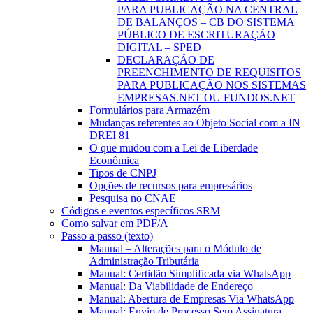
PARA PUBLICAÇÃO NA CENTRAL
DE BALANÇOS – CB DO SISTEMA
PÚBLICO DE ESCRITURAÇÃO
DIGITAL – SPED
DECLARAÇÃO DE
PREENCHIMENTO DE REQUISITOS
PARA PUBLICAÇÃO NOS SISTEMAS
EMPRESAS.NET OU FUNDOS.NET
Formulários para Armazém
Mudanças referentes ao Objeto Social com a IN
DREI 81
O que mudou com a Lei de Liberdade
Econômica
Tipos de CNPJ
Opções de recursos para empresários
Pesquisa no CNAE
Códigos e eventos específicos SRM
Como salvar em PDF/A
Passo a passo (texto)
Manual – Alterações para o Módulo de
Administração Tributária
Manual: Certidão Simplificada via WhatsApp
Manual: Da Viabilidade de Endereço
Manual: Abertura de Empresas Via WhatsApp
Manual: Envio de Processo Sem Assinatura