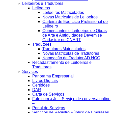
Leiloeiros e Tradutores
Leiloeiros
Leiloeiros Matriculados
Novas Matriculas de Leiloeiros
Carteira de Exercício Profissional de
Leiloeiro
Comerciantes e Leiloeiros de Obras
de Arte e Antiguidades Devem se
Cadastrar no CNART
Tradutores
Tradutores Matriculados
Novas Matriculas de Tradutores
Nomeação de Tradutor AD HOC
Recadastramento de Leiloeiros e
Tradutores
Serviços
Panorama Empresarial
Livros Digitais
Certidões
DAR
Carta de Serviços
Fale com a Ju – Serviço de conversa online
–
Portal de Serviços
Serviços de Registro Público de Empresas