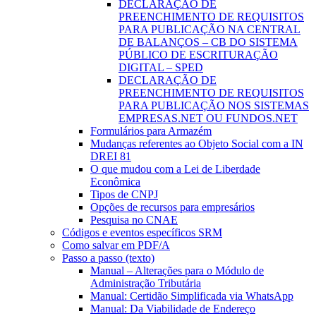
DECLARAÇÃO DE
PREENCHIMENTO DE REQUISITOS
PARA PUBLICAÇÃO NA CENTRAL
DE BALANÇOS – CB DO SISTEMA
PÚBLICO DE ESCRITURAÇÃO
DIGITAL – SPED
DECLARAÇÃO DE
PREENCHIMENTO DE REQUISITOS
PARA PUBLICAÇÃO NOS SISTEMAS
EMPRESAS.NET OU FUNDOS.NET
Formulários para Armazém
Mudanças referentes ao Objeto Social com a IN
DREI 81
O que mudou com a Lei de Liberdade
Econômica
Tipos de CNPJ
Opções de recursos para empresários
Pesquisa no CNAE
Códigos e eventos específicos SRM
Como salvar em PDF/A
Passo a passo (texto)
Manual – Alterações para o Módulo de
Administração Tributária
Manual: Certidão Simplificada via WhatsApp
Manual: Da Viabilidade de Endereço