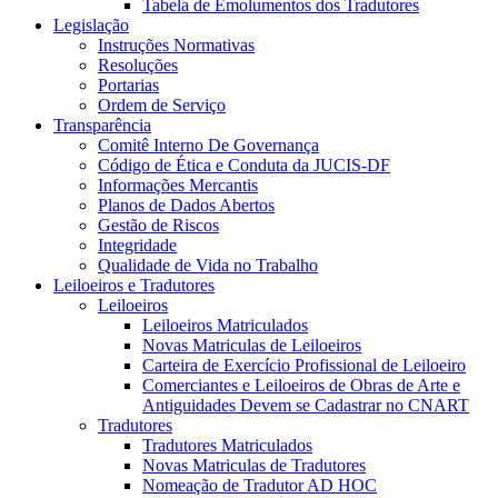
Tabela de Emolumentos dos Tradutores
Legislação
Instruções Normativas
Resoluções
Portarias
Ordem de Serviço
Transparência
Comitê Interno De Governança
Código de Ética e Conduta da JUCIS-DF
Informações Mercantis
Planos de Dados Abertos
Gestão de Riscos
Integridade
Qualidade de Vida no Trabalho
Leiloeiros e Tradutores
Leiloeiros
Leiloeiros Matriculados
Novas Matriculas de Leiloeiros
Carteira de Exercício Profissional de Leiloeiro
Comerciantes e Leiloeiros de Obras de Arte e
Antiguidades Devem se Cadastrar no CNART
Tradutores
Tradutores Matriculados
Novas Matriculas de Tradutores
Nomeação de Tradutor AD HOC