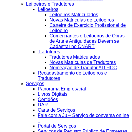
Leiloeiros e Tradutores
Leiloeiros
Leiloeiros Matriculados
Novas Matriculas de Leiloeiros
Carteira de Exercício Profissional de
Leiloeiro
Comerciantes e Leiloeiros de Obras
de Arte e Antiguidades Devem se
Cadastrar no CNART
Tradutores
Tradutores Matriculados
Novas Matriculas de Tradutores
Nomeação de Tradutor AD HOC
Recadastramento de Leiloeiros e
Tradutores
Serviços
Panorama Empresarial
Livros Digitais
Certidões
DAR
Carta de Serviços
Fale com a Ju – Serviço de conversa online
–
Portal de Serviços
Serviços de Registro Público de Empresas