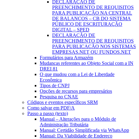
DECLARAÇÃO DE
PREENCHIMENTO DE REQUISITOS
PARA PUBLICAÇÃO NA CENTRAL
DE BALANÇOS – CB DO SISTEMA
PÚBLICO DE ESCRITURAÇÃO
DIGITAL – SPED
DECLARAÇÃO DE
PREENCHIMENTO DE REQUISITOS
PARA PUBLICAÇÃO NOS SISTEMAS
EMPRESAS.NET OU FUNDOS.NET
Formulários para Armazém
Mudanças referentes ao Objeto Social com a IN
DREI 81
O que mudou com a Lei de Liberdade
Econômica
Tipos de CNPJ
Opções de recursos para empresários
Pesquisa no CNAE
Códigos e eventos específicos SRM
Como salvar em PDF/A
Passo a passo (texto)
Manual – Alterações para o Módulo de
Administração Tributária
Manual: Certidão Simplificada via WhatsApp
Manual: Da Viabilidade de Endereço