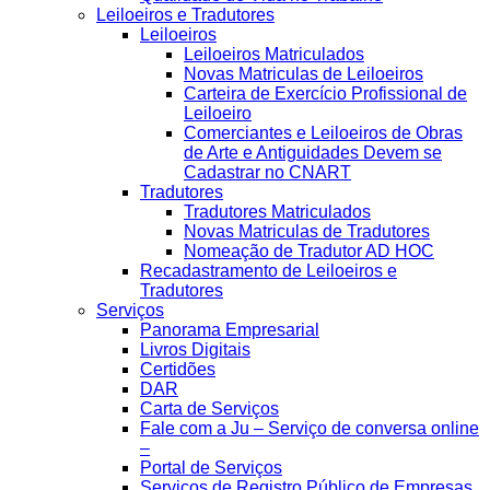
Leiloeiros e Tradutores
Leiloeiros
Leiloeiros Matriculados
Novas Matriculas de Leiloeiros
Carteira de Exercício Profissional de
Leiloeiro
Comerciantes e Leiloeiros de Obras
de Arte e Antiguidades Devem se
Cadastrar no CNART
Tradutores
Tradutores Matriculados
Novas Matriculas de Tradutores
Nomeação de Tradutor AD HOC
Recadastramento de Leiloeiros e
Tradutores
Serviços
Panorama Empresarial
Livros Digitais
Certidões
DAR
Carta de Serviços
Fale com a Ju – Serviço de conversa online
–
Portal de Serviços
Serviços de Registro Público de Empresas