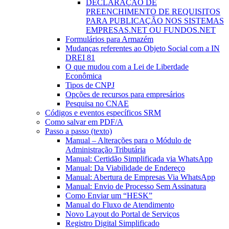
DECLARAÇÃO DE
PREENCHIMENTO DE REQUISITOS
PARA PUBLICAÇÃO NOS SISTEMAS
EMPRESAS.NET OU FUNDOS.NET
Formulários para Armazém
Mudanças referentes ao Objeto Social com a IN
DREI 81
O que mudou com a Lei de Liberdade
Econômica
Tipos de CNPJ
Opções de recursos para empresários
Pesquisa no CNAE
Códigos e eventos específicos SRM
Como salvar em PDF/A
Passo a passo (texto)
Manual – Alterações para o Módulo de
Administração Tributária
Manual: Certidão Simplificada via WhatsApp
Manual: Da Viabilidade de Endereço
Manual: Abertura de Empresas Via WhatsApp
Manual: Envio de Processo Sem Assinatura
Como Enviar um “HESK”
Manual do Fluxo de Atendimento
Novo Layout do Portal de Serviços
Registro Digital Simplificado