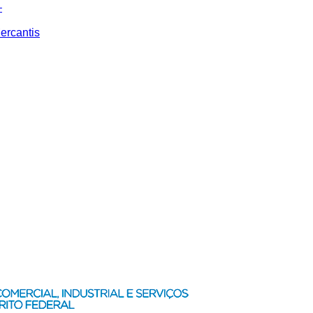
–
ercantis