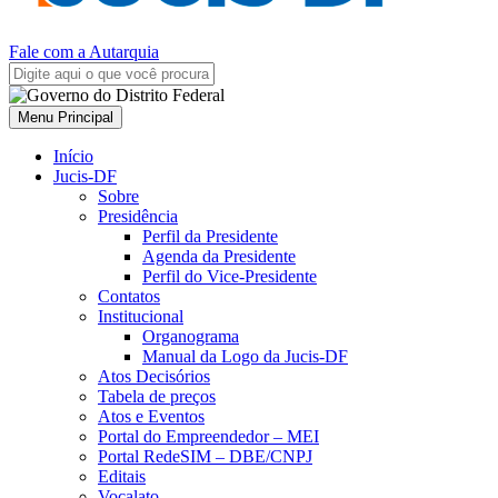
Fale com a Autarquia
Menu Principal
Início
Jucis-DF
Sobre
Presidência
Perfil da Presidente
Agenda da Presidente
Perfil do Vice-Presidente
Contatos
Institucional
Organograma
Manual da Logo da Jucis-DF
Atos Decisórios
Tabela de preços
Atos e Eventos
Portal do Empreendedor – MEI
Portal RedeSIM – DBE/CNPJ
Editais
Vocalato