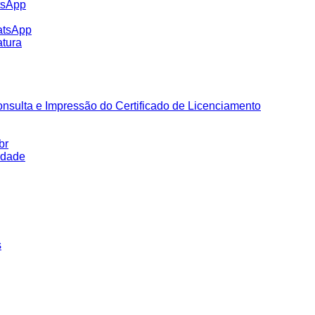
tsApp
atsApp
tura
nsulta e Impressão do Certificado de Licenciamento
br
idade
s