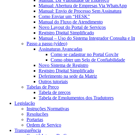
Manual: Da Viabilidade de Endereço
Manual: Abertura de Empresas Via WhatsApp
Manual: Envio de Processo Sem Assinatura
Como Enviar um “HESK”
Manual do Fluxo de Atendimento
Novo Layout do Portal de Serviços
Registro Digital Simplificado
Manual – Uso do Sistema Integrador Consulta e I
Passo a passo (vídeo)
Assinaturas Avançadas
Como se cadastrar no Portal Gov.br
Como obter um Selo de Confiabilidade
Novo Sistema de Registro
Registro Digital Simplificado
Deferimento na sede da Matriz
Outros tutoriais
Tabelas de Preço
Tabela de preços
Tabela de Emolumentos dos Tradutores
Legislação
Instruções Normativas
Resoluções
Portarias
Ordem de Serviço
Transparência