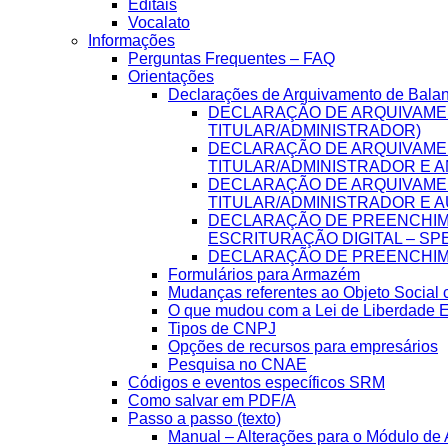
Editais
Vocalato
Informações
Perguntas Frequentes – FAQ
Orientações
Declarações de Arquivamento de Bala
DECLARAÇÃO DE ARQUIVAME
TITULAR/ADMINISTRADOR)
DECLARAÇÃO DE ARQUIVAME
TITULAR/ADMINISTRADOR E A
DECLARAÇÃO DE ARQUIVAME
TITULAR/ADMINISTRADOR E A
DECLARAÇÃO DE PREENCHIME
ESCRITURAÇÃO DIGITAL – SP
DECLARAÇÃO DE PREENCHIME
Formulários para Armazém
Mudanças referentes ao Objeto Social
O que mudou com a Lei de Liberdade 
Tipos de CNPJ
Opções de recursos para empresários
Pesquisa no CNAE
Códigos e eventos específicos SRM
Como salvar em PDF/A
Passo a passo (texto)
Manual – Alterações para o Módulo de A