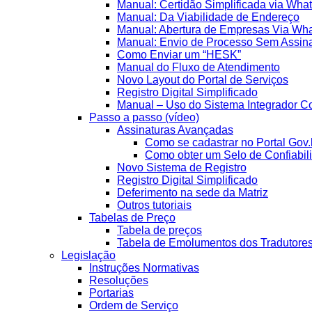
Manual: Certidão Simplificada via Wha
Manual: Da Viabilidade de Endereço
Manual: Abertura de Empresas Via Wh
Manual: Envio de Processo Sem Assina
Como Enviar um “HESK”
Manual do Fluxo de Atendimento
Novo Layout do Portal de Serviços
Registro Digital Simplificado
Manual – Uso do Sistema Integrador Co
Passo a passo (vídeo)
Assinaturas Avançadas
Como se cadastrar no Portal Gov.
Como obter um Selo de Confiabil
Novo Sistema de Registro
Registro Digital Simplificado
Deferimento na sede da Matriz
Outros tutoriais
Tabelas de Preço
Tabela de preços
Tabela de Emolumentos dos Tradutore
Legislação
Instruções Normativas
Resoluções
Portarias
Ordem de Serviço