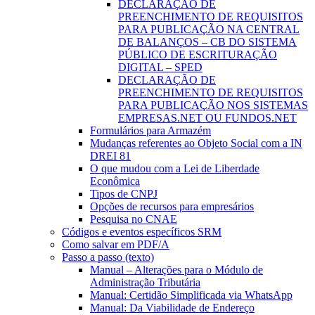
DECLARAÇÃO DE
PREENCHIMENTO DE REQUISITOS
PARA PUBLICAÇÃO NA CENTRAL
DE BALANÇOS – CB DO SISTEMA
PÚBLICO DE ESCRITURAÇÃO
DIGITAL – SPED
DECLARAÇÃO DE
PREENCHIMENTO DE REQUISITOS
PARA PUBLICAÇÃO NOS SISTEMAS
EMPRESAS.NET OU FUNDOS.NET
Formulários para Armazém
Mudanças referentes ao Objeto Social com a IN
DREI 81
O que mudou com a Lei de Liberdade
Econômica
Tipos de CNPJ
Opções de recursos para empresários
Pesquisa no CNAE
Códigos e eventos específicos SRM
Como salvar em PDF/A
Passo a passo (texto)
Manual – Alterações para o Módulo de
Administração Tributária
Manual: Certidão Simplificada via WhatsApp
Manual: Da Viabilidade de Endereço