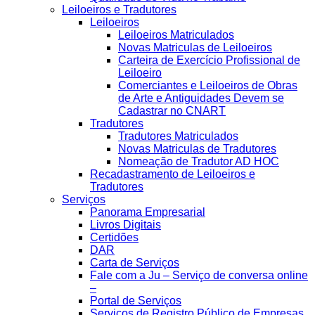
Leiloeiros e Tradutores
Leiloeiros
Leiloeiros Matriculados
Novas Matriculas de Leiloeiros
Carteira de Exercício Profissional de
Leiloeiro
Comerciantes e Leiloeiros de Obras
de Arte e Antiguidades Devem se
Cadastrar no CNART
Tradutores
Tradutores Matriculados
Novas Matriculas de Tradutores
Nomeação de Tradutor AD HOC
Recadastramento de Leiloeiros e
Tradutores
Serviços
Panorama Empresarial
Livros Digitais
Certidões
DAR
Carta de Serviços
Fale com a Ju – Serviço de conversa online
–
Portal de Serviços
Serviços de Registro Público de Empresas