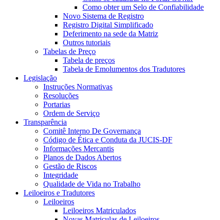
Como obter um Selo de Confiabilidade
Novo Sistema de Registro
Registro Digital Simplificado
Deferimento na sede da Matriz
Outros tutoriais
Tabelas de Preço
Tabela de preços
Tabela de Emolumentos dos Tradutores
Legislação
Instruções Normativas
Resoluções
Portarias
Ordem de Serviço
Transparência
Comitê Interno De Governança
Código de Ética e Conduta da JUCIS-DF
Informações Mercantis
Planos de Dados Abertos
Gestão de Riscos
Integridade
Qualidade de Vida no Trabalho
Leiloeiros e Tradutores
Leiloeiros
Leiloeiros Matriculados
Novas Matriculas de Leiloeiros