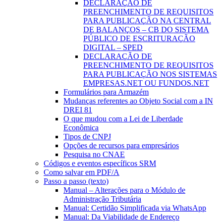
DECLARAÇÃO DE
PREENCHIMENTO DE REQUISITOS
PARA PUBLICAÇÃO NA CENTRAL
DE BALANÇOS – CB DO SISTEMA
PÚBLICO DE ESCRITURAÇÃO
DIGITAL – SPED
DECLARAÇÃO DE
PREENCHIMENTO DE REQUISITOS
PARA PUBLICAÇÃO NOS SISTEMAS
EMPRESAS.NET OU FUNDOS.NET
Formulários para Armazém
Mudanças referentes ao Objeto Social com a IN
DREI 81
O que mudou com a Lei de Liberdade
Econômica
Tipos de CNPJ
Opções de recursos para empresários
Pesquisa no CNAE
Códigos e eventos específicos SRM
Como salvar em PDF/A
Passo a passo (texto)
Manual – Alterações para o Módulo de
Administração Tributária
Manual: Certidão Simplificada via WhatsApp
Manual: Da Viabilidade de Endereço