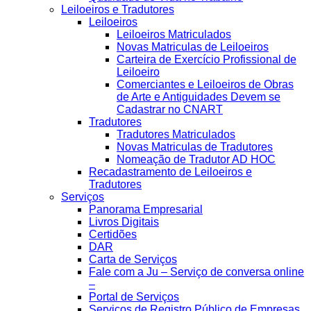
Leiloeiros e Tradutores
Leiloeiros
Leiloeiros Matriculados
Novas Matriculas de Leiloeiros
Carteira de Exercício Profissional de
Leiloeiro
Comerciantes e Leiloeiros de Obras
de Arte e Antiguidades Devem se
Cadastrar no CNART
Tradutores
Tradutores Matriculados
Novas Matriculas de Tradutores
Nomeação de Tradutor AD HOC
Recadastramento de Leiloeiros e
Tradutores
Serviços
Panorama Empresarial
Livros Digitais
Certidões
DAR
Carta de Serviços
Fale com a Ju – Serviço de conversa online
–
Portal de Serviços
Serviços de Registro Público de Empresas