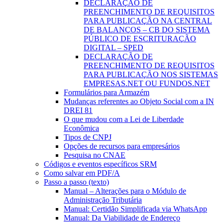
DECLARAÇÃO DE
PREENCHIMENTO DE REQUISITOS
PARA PUBLICAÇÃO NA CENTRAL
DE BALANÇOS – CB DO SISTEMA
PÚBLICO DE ESCRITURAÇÃO
DIGITAL – SPED
DECLARAÇÃO DE
PREENCHIMENTO DE REQUISITOS
PARA PUBLICAÇÃO NOS SISTEMAS
EMPRESAS.NET OU FUNDOS.NET
Formulários para Armazém
Mudanças referentes ao Objeto Social com a IN
DREI 81
O que mudou com a Lei de Liberdade
Econômica
Tipos de CNPJ
Opções de recursos para empresários
Pesquisa no CNAE
Códigos e eventos específicos SRM
Como salvar em PDF/A
Passo a passo (texto)
Manual – Alterações para o Módulo de
Administração Tributária
Manual: Certidão Simplificada via WhatsApp
Manual: Da Viabilidade de Endereço