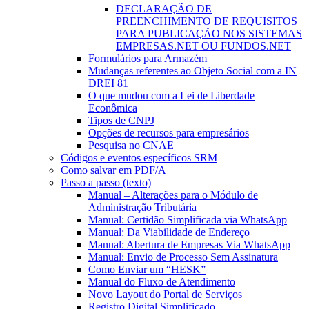
DECLARAÇÃO DE
PREENCHIMENTO DE REQUISITOS
PARA PUBLICAÇÃO NOS SISTEMAS
EMPRESAS.NET OU FUNDOS.NET
Formulários para Armazém
Mudanças referentes ao Objeto Social com a IN
DREI 81
O que mudou com a Lei de Liberdade
Econômica
Tipos de CNPJ
Opções de recursos para empresários
Pesquisa no CNAE
Códigos e eventos específicos SRM
Como salvar em PDF/A
Passo a passo (texto)
Manual – Alterações para o Módulo de
Administração Tributária
Manual: Certidão Simplificada via WhatsApp
Manual: Da Viabilidade de Endereço
Manual: Abertura de Empresas Via WhatsApp
Manual: Envio de Processo Sem Assinatura
Como Enviar um “HESK”
Manual do Fluxo de Atendimento
Novo Layout do Portal de Serviços
Registro Digital Simplificado