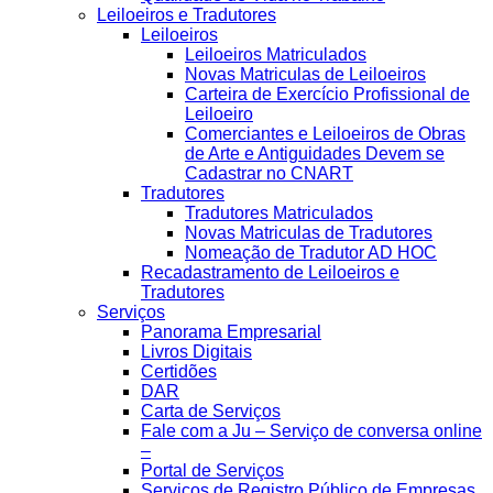
Leiloeiros e Tradutores
Leiloeiros
Leiloeiros Matriculados
Novas Matriculas de Leiloeiros
Carteira de Exercício Profissional de
Leiloeiro
Comerciantes e Leiloeiros de Obras
de Arte e Antiguidades Devem se
Cadastrar no CNART
Tradutores
Tradutores Matriculados
Novas Matriculas de Tradutores
Nomeação de Tradutor AD HOC
Recadastramento de Leiloeiros e
Tradutores
Serviços
Panorama Empresarial
Livros Digitais
Certidões
DAR
Carta de Serviços
Fale com a Ju – Serviço de conversa online
–
Portal de Serviços
Serviços de Registro Público de Empresas