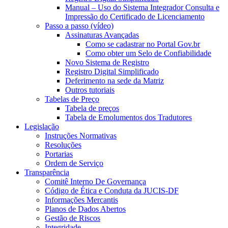
Manual – Uso do Sistema Integrador Consulta e
Impressão do Certificado de Licenciamento
Passo a passo (vídeo)
Assinaturas Avançadas
Como se cadastrar no Portal Gov.br
Como obter um Selo de Confiabilidade
Novo Sistema de Registro
Registro Digital Simplificado
Deferimento na sede da Matriz
Outros tutoriais
Tabelas de Preço
Tabela de preços
Tabela de Emolumentos dos Tradutores
Legislação
Instruções Normativas
Resoluções
Portarias
Ordem de Serviço
Transparência
Comitê Interno De Governança
Código de Ética e Conduta da JUCIS-DF
Informações Mercantis
Planos de Dados Abertos
Gestão de Riscos
Integridade