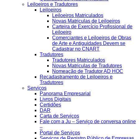
Leiloeiros e Tradutores
Leiloeiros
Leiloeiros Matriculados
Novas Matriculas de Leiloeiros
Carteira de Exercício Profissional de
Leiloeiro
Comerciantes e Leiloeiros de Obras
de Arte e Antiguidades Devem se
Cadastrar no CNART
Tradutores
Tradutores Matriculados
Novas Matriculas de Tradutores
Nomeação de Tradutor AD HOC
Recadastramento de Leiloeiros e
Tradutores
Serviços
Panorama Empresarial
Livros Digitais
Certidões
DAR
Carta de Serviços
Fale com a Ju – Serviço de conversa online
–
Portal de Serviços
Serviços de Registro Público de Empresas