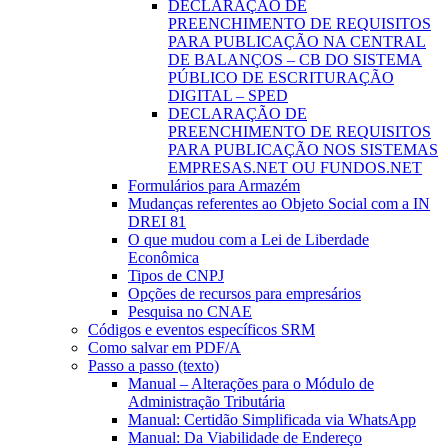
DECLARAÇÃO DE
PREENCHIMENTO DE REQUISITOS
PARA PUBLICAÇÃO NA CENTRAL
DE BALANÇOS – CB DO SISTEMA
PÚBLICO DE ESCRITURAÇÃO
DIGITAL – SPED
DECLARAÇÃO DE
PREENCHIMENTO DE REQUISITOS
PARA PUBLICAÇÃO NOS SISTEMAS
EMPRESAS.NET OU FUNDOS.NET
Formulários para Armazém
Mudanças referentes ao Objeto Social com a IN
DREI 81
O que mudou com a Lei de Liberdade
Econômica
Tipos de CNPJ
Opções de recursos para empresários
Pesquisa no CNAE
Códigos e eventos específicos SRM
Como salvar em PDF/A
Passo a passo (texto)
Manual – Alterações para o Módulo de
Administração Tributária
Manual: Certidão Simplificada via WhatsApp
Manual: Da Viabilidade de Endereço