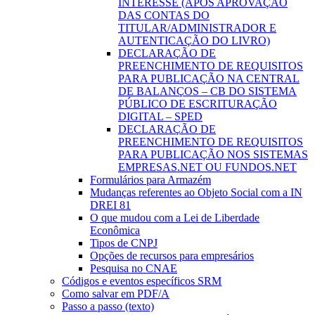
INTERESSE (APÓS APROVAÇÃO
DAS CONTAS DO
TITULAR/ADMINISTRADOR E
AUTENTICAÇÃO DO LIVRO)
DECLARAÇÃO DE
PREENCHIMENTO DE REQUISITOS
PARA PUBLICAÇÃO NA CENTRAL
DE BALANÇOS – CB DO SISTEMA
PÚBLICO DE ESCRITURAÇÃO
DIGITAL – SPED
DECLARAÇÃO DE
PREENCHIMENTO DE REQUISITOS
PARA PUBLICAÇÃO NOS SISTEMAS
EMPRESAS.NET OU FUNDOS.NET
Formulários para Armazém
Mudanças referentes ao Objeto Social com a IN
DREI 81
O que mudou com a Lei de Liberdade
Econômica
Tipos de CNPJ
Opções de recursos para empresários
Pesquisa no CNAE
Códigos e eventos específicos SRM
Como salvar em PDF/A
Passo a passo (texto)