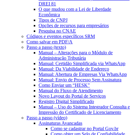
DREI 81
O que mudou com a Lei de Liberdade
Econômica
Tipos de CNPJ
Opções de recursos para empresários
Pesquisa no CNAE
Códigos e eventos específicos SRM
Como salvar em PDF/A
Passo a passo (texto)
Manual – Alterações para o Módulo de
Administração Tributária
Manual: Certidão Simplificada via WhatsApp
Manual: Da Viabilidade de Endereço
Manual: Abertura de Empresas Via WhatsApp
Manual: Envio de Processo Sem Assinatura
Como Enviar um “HESK”
Manual do Fluxo de Atendimento
Novo Layout do Portal de Serviços
Registro Digital Simplificado
Manual – Uso do Sistema Integrador Consulta e
Impressão do Certificado de Licenciamento
Passo a passo (vídeo)
Assinaturas Avançadas
Como se cadastrar no Portal Gov.br
Como obter um Selo de Confiabilidade