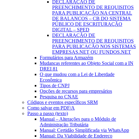
DECLARAÇÃO DE
PREENCHIMENTO DE REQUISITOS
PARA PUBLICAÇÃO NA CENTRAL
DE BALANÇOS – CB DO SISTEMA
PÚBLICO DE ESCRITURAÇÃO
DIGITAL – SPED
DECLARAÇÃO DE
PREENCHIMENTO DE REQUISITOS
PARA PUBLICAÇÃO NOS SISTEMAS
EMPRESAS.NET OU FUNDOS.NET
Formulários para Armazém
Mudanças referentes ao Objeto Social com a IN
DREI 81
O que mudou com a Lei de Liberdade
Econômica
Tipos de CNPJ
Opções de recursos para empresários
Pesquisa no CNAE
Códigos e eventos específicos SRM
Como salvar em PDF/A
Passo a passo (texto)
Manual – Alterações para o Módulo de
Administração Tributária
Manual: Certidão Simplificada via WhatsApp
Manual: Da Viabilidade de Endereço