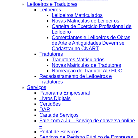
Leiloeiros e Tradutores
Leiloeiros
Leiloeiros Matriculados
Novas Matriculas de Leiloeiros
Carteira de Exercício Profissional de
Leiloeiro
Comerciantes e Leiloeiros de Obras
de Arte e Antiguidades Devem se
Cadastrar no CNART
Tradutores
Tradutores Matriculados
Novas Matriculas de Tradutores
Nomeação de Tradutor AD HOC
Recadastramento de Leiloeiros e
Tradutores
Serviços
Panorama Empresarial
Livros Digitais
Certidões
DAR
Carta de Serviços
Fale com a Ju – Serviço de conversa online
–
Portal de Serviços
Serviços de Registro Público de Empresas