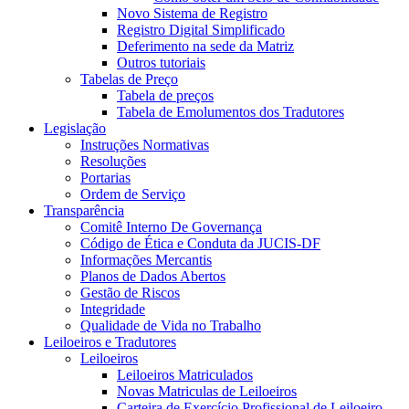
Novo Sistema de Registro
Registro Digital Simplificado
Deferimento na sede da Matriz
Outros tutoriais
Tabelas de Preço
Tabela de preços
Tabela de Emolumentos dos Tradutores
Legislação
Instruções Normativas
Resoluções
Portarias
Ordem de Serviço
Transparência
Comitê Interno De Governança
Código de Ética e Conduta da JUCIS-DF
Informações Mercantis
Planos de Dados Abertos
Gestão de Riscos
Integridade
Qualidade de Vida no Trabalho
Leiloeiros e Tradutores
Leiloeiros
Leiloeiros Matriculados
Novas Matriculas de Leiloeiros
Carteira de Exercício Profissional de Leiloeiro