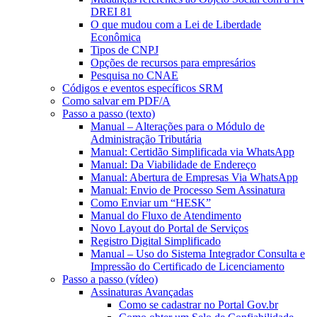
DREI 81
O que mudou com a Lei de Liberdade
Econômica
Tipos de CNPJ
Opções de recursos para empresários
Pesquisa no CNAE
Códigos e eventos específicos SRM
Como salvar em PDF/A
Passo a passo (texto)
Manual – Alterações para o Módulo de
Administração Tributária
Manual: Certidão Simplificada via WhatsApp
Manual: Da Viabilidade de Endereço
Manual: Abertura de Empresas Via WhatsApp
Manual: Envio de Processo Sem Assinatura
Como Enviar um “HESK”
Manual do Fluxo de Atendimento
Novo Layout do Portal de Serviços
Registro Digital Simplificado
Manual – Uso do Sistema Integrador Consulta e
Impressão do Certificado de Licenciamento
Passo a passo (vídeo)
Assinaturas Avançadas
Como se cadastrar no Portal Gov.br