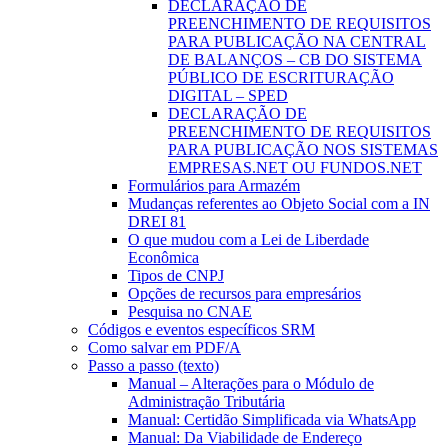
DECLARAÇÃO DE
PREENCHIMENTO DE REQUISITOS
PARA PUBLICAÇÃO NA CENTRAL
DE BALANÇOS – CB DO SISTEMA
PÚBLICO DE ESCRITURAÇÃO
DIGITAL – SPED
DECLARAÇÃO DE
PREENCHIMENTO DE REQUISITOS
PARA PUBLICAÇÃO NOS SISTEMAS
EMPRESAS.NET OU FUNDOS.NET
Formulários para Armazém
Mudanças referentes ao Objeto Social com a IN
DREI 81
O que mudou com a Lei de Liberdade
Econômica
Tipos de CNPJ
Opções de recursos para empresários
Pesquisa no CNAE
Códigos e eventos específicos SRM
Como salvar em PDF/A
Passo a passo (texto)
Manual – Alterações para o Módulo de
Administração Tributária
Manual: Certidão Simplificada via WhatsApp
Manual: Da Viabilidade de Endereço