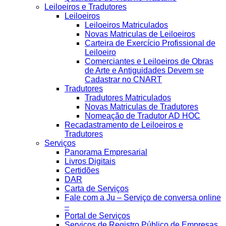
Leiloeiros e Tradutores
Leiloeiros
Leiloeiros Matriculados
Novas Matriculas de Leiloeiros
Carteira de Exercício Profissional de
Leiloeiro
Comerciantes e Leiloeiros de Obras
de Arte e Antiguidades Devem se
Cadastrar no CNART
Tradutores
Tradutores Matriculados
Novas Matriculas de Tradutores
Nomeação de Tradutor AD HOC
Recadastramento de Leiloeiros e
Tradutores
Serviços
Panorama Empresarial
Livros Digitais
Certidões
DAR
Carta de Serviços
Fale com a Ju – Serviço de conversa online
–
Portal de Serviços
Serviços de Registro Público de Empresas