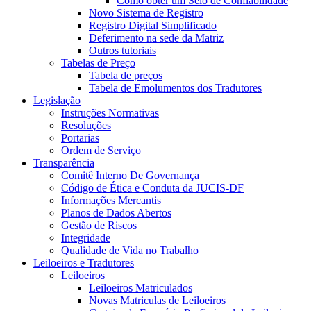
Como obter um Selo de Confiabilidade
Novo Sistema de Registro
Registro Digital Simplificado
Deferimento na sede da Matriz
Outros tutoriais
Tabelas de Preço
Tabela de preços
Tabela de Emolumentos dos Tradutores
Legislação
Instruções Normativas
Resoluções
Portarias
Ordem de Serviço
Transparência
Comitê Interno De Governança
Código de Ética e Conduta da JUCIS-DF
Informações Mercantis
Planos de Dados Abertos
Gestão de Riscos
Integridade
Qualidade de Vida no Trabalho
Leiloeiros e Tradutores
Leiloeiros
Leiloeiros Matriculados
Novas Matriculas de Leiloeiros