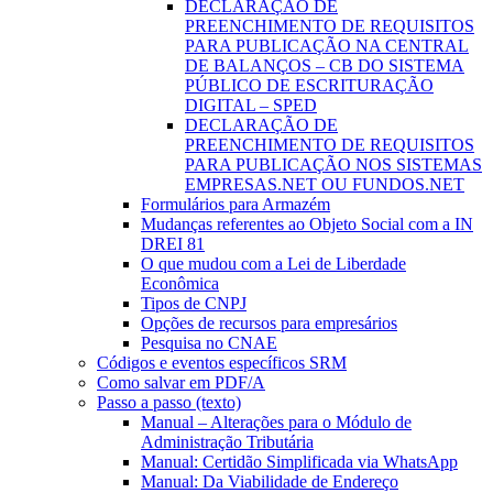
DECLARAÇÃO DE
PREENCHIMENTO DE REQUISITOS
PARA PUBLICAÇÃO NA CENTRAL
DE BALANÇOS – CB DO SISTEMA
PÚBLICO DE ESCRITURAÇÃO
DIGITAL – SPED
DECLARAÇÃO DE
PREENCHIMENTO DE REQUISITOS
PARA PUBLICAÇÃO NOS SISTEMAS
EMPRESAS.NET OU FUNDOS.NET
Formulários para Armazém
Mudanças referentes ao Objeto Social com a IN
DREI 81
O que mudou com a Lei de Liberdade
Econômica
Tipos de CNPJ
Opções de recursos para empresários
Pesquisa no CNAE
Códigos e eventos específicos SRM
Como salvar em PDF/A
Passo a passo (texto)
Manual – Alterações para o Módulo de
Administração Tributária
Manual: Certidão Simplificada via WhatsApp
Manual: Da Viabilidade de Endereço