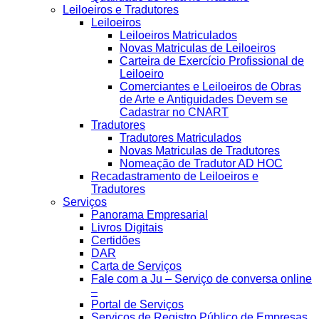
Leiloeiros e Tradutores
Leiloeiros
Leiloeiros Matriculados
Novas Matriculas de Leiloeiros
Carteira de Exercício Profissional de
Leiloeiro
Comerciantes e Leiloeiros de Obras
de Arte e Antiguidades Devem se
Cadastrar no CNART
Tradutores
Tradutores Matriculados
Novas Matriculas de Tradutores
Nomeação de Tradutor AD HOC
Recadastramento de Leiloeiros e
Tradutores
Serviços
Panorama Empresarial
Livros Digitais
Certidões
DAR
Carta de Serviços
Fale com a Ju – Serviço de conversa online
–
Portal de Serviços
Serviços de Registro Público de Empresas