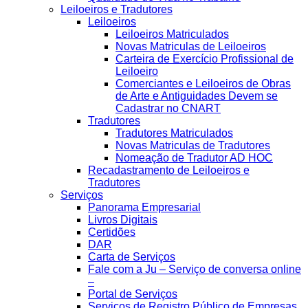
Leiloeiros e Tradutores
Leiloeiros
Leiloeiros Matriculados
Novas Matriculas de Leiloeiros
Carteira de Exercício Profissional de
Leiloeiro
Comerciantes e Leiloeiros de Obras
de Arte e Antiguidades Devem se
Cadastrar no CNART
Tradutores
Tradutores Matriculados
Novas Matriculas de Tradutores
Nomeação de Tradutor AD HOC
Recadastramento de Leiloeiros e
Tradutores
Serviços
Panorama Empresarial
Livros Digitais
Certidões
DAR
Carta de Serviços
Fale com a Ju – Serviço de conversa online
–
Portal de Serviços
Serviços de Registro Público de Empresas