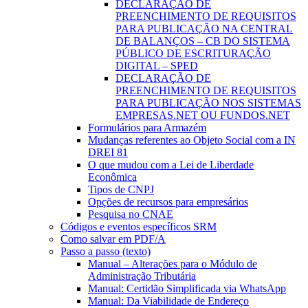
DECLARAÇÃO DE
PREENCHIMENTO DE REQUISITOS
PARA PUBLICAÇÃO NA CENTRAL
DE BALANÇOS – CB DO SISTEMA
PÚBLICO DE ESCRITURAÇÃO
DIGITAL – SPED
DECLARAÇÃO DE
PREENCHIMENTO DE REQUISITOS
PARA PUBLICAÇÃO NOS SISTEMAS
EMPRESAS.NET OU FUNDOS.NET
Formulários para Armazém
Mudanças referentes ao Objeto Social com a IN
DREI 81
O que mudou com a Lei de Liberdade
Econômica
Tipos de CNPJ
Opções de recursos para empresários
Pesquisa no CNAE
Códigos e eventos específicos SRM
Como salvar em PDF/A
Passo a passo (texto)
Manual – Alterações para o Módulo de
Administração Tributária
Manual: Certidão Simplificada via WhatsApp
Manual: Da Viabilidade de Endereço