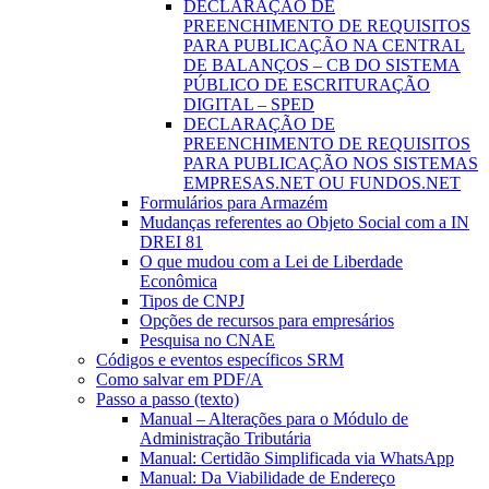
DECLARAÇÃO DE
PREENCHIMENTO DE REQUISITOS
PARA PUBLICAÇÃO NA CENTRAL
DE BALANÇOS – CB DO SISTEMA
PÚBLICO DE ESCRITURAÇÃO
DIGITAL – SPED
DECLARAÇÃO DE
PREENCHIMENTO DE REQUISITOS
PARA PUBLICAÇÃO NOS SISTEMAS
EMPRESAS.NET OU FUNDOS.NET
Formulários para Armazém
Mudanças referentes ao Objeto Social com a IN
DREI 81
O que mudou com a Lei de Liberdade
Econômica
Tipos de CNPJ
Opções de recursos para empresários
Pesquisa no CNAE
Códigos e eventos específicos SRM
Como salvar em PDF/A
Passo a passo (texto)
Manual – Alterações para o Módulo de
Administração Tributária
Manual: Certidão Simplificada via WhatsApp
Manual: Da Viabilidade de Endereço