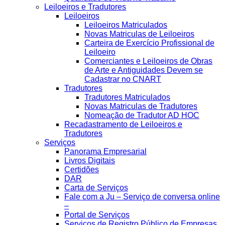
Leiloeiros e Tradutores
Leiloeiros
Leiloeiros Matriculados
Novas Matriculas de Leiloeiros
Carteira de Exercício Profissional de
Leiloeiro
Comerciantes e Leiloeiros de Obras
de Arte e Antiguidades Devem se
Cadastrar no CNART
Tradutores
Tradutores Matriculados
Novas Matriculas de Tradutores
Nomeação de Tradutor AD HOC
Recadastramento de Leiloeiros e
Tradutores
Serviços
Panorama Empresarial
Livros Digitais
Certidões
DAR
Carta de Serviços
Fale com a Ju – Serviço de conversa online
–
Portal de Serviços
Serviços de Registro Público de Empresas