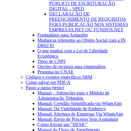
PÚBLICO DE ESCRITURAÇÃO
DIGITAL – SPED
DECLARAÇÃO DE
PREENCHIMENTO DE REQUISITOS
PARA PUBLICAÇÃO NOS SISTEMAS
EMPRESAS.NET OU FUNDOS.NET
Formulários para Armazém
Mudanças referentes ao Objeto Social com a IN
DREI 81
O que mudou com a Lei de Liberdade
Econômica
Tipos de CNPJ
Opções de recursos para empresários
Pesquisa no CNAE
Códigos e eventos específicos SRM
Como salvar em PDF/A
Passo a passo (texto)
Manual – Alterações para o Módulo de
Administração Tributária
Manual: Certidão Simplificada via WhatsApp
Manual: Da Viabilidade de Endereço
Manual: Abertura de Empresas Via WhatsApp
Manual: Envio de Processo Sem Assinatura
Como Enviar um “HESK”
Manual do Fluxo de Atendimento