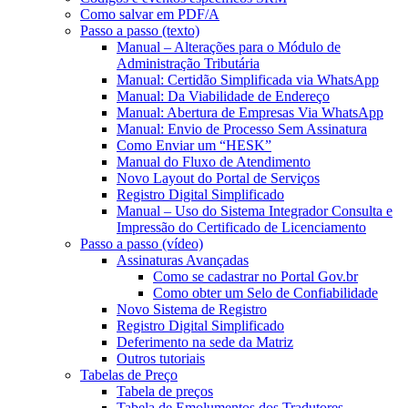
Como salvar em PDF/A
Passo a passo (texto)
Manual – Alterações para o Módulo de
Administração Tributária
Manual: Certidão Simplificada via WhatsApp
Manual: Da Viabilidade de Endereço
Manual: Abertura de Empresas Via WhatsApp
Manual: Envio de Processo Sem Assinatura
Como Enviar um “HESK”
Manual do Fluxo de Atendimento
Novo Layout do Portal de Serviços
Registro Digital Simplificado
Manual – Uso do Sistema Integrador Consulta e
Impressão do Certificado de Licenciamento
Passo a passo (vídeo)
Assinaturas Avançadas
Como se cadastrar no Portal Gov.br
Como obter um Selo de Confiabilidade
Novo Sistema de Registro
Registro Digital Simplificado
Deferimento na sede da Matriz
Outros tutoriais
Tabelas de Preço
Tabela de preços
Tabela de Emolumentos dos Tradutores