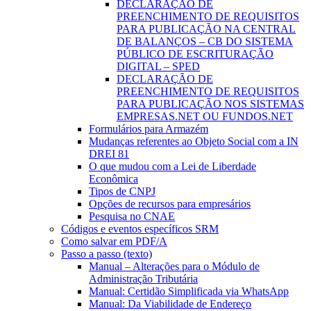
DECLARAÇÃO DE
PREENCHIMENTO DE REQUISITOS
PARA PUBLICAÇÃO NA CENTRAL
DE BALANÇOS – CB DO SISTEMA
PÚBLICO DE ESCRITURAÇÃO
DIGITAL – SPED
DECLARAÇÃO DE
PREENCHIMENTO DE REQUISITOS
PARA PUBLICAÇÃO NOS SISTEMAS
EMPRESAS.NET OU FUNDOS.NET
Formulários para Armazém
Mudanças referentes ao Objeto Social com a IN
DREI 81
O que mudou com a Lei de Liberdade
Econômica
Tipos de CNPJ
Opções de recursos para empresários
Pesquisa no CNAE
Códigos e eventos específicos SRM
Como salvar em PDF/A
Passo a passo (texto)
Manual – Alterações para o Módulo de
Administração Tributária
Manual: Certidão Simplificada via WhatsApp
Manual: Da Viabilidade de Endereço