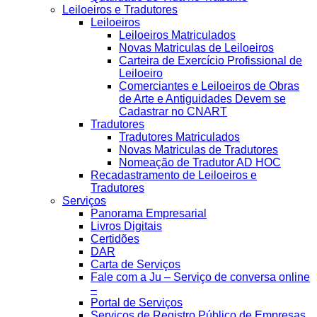
Leiloeiros e Tradutores
Leiloeiros
Leiloeiros Matriculados
Novas Matriculas de Leiloeiros
Carteira de Exercício Profissional de
Leiloeiro
Comerciantes e Leiloeiros de Obras
de Arte e Antiguidades Devem se
Cadastrar no CNART
Tradutores
Tradutores Matriculados
Novas Matriculas de Tradutores
Nomeação de Tradutor AD HOC
Recadastramento de Leiloeiros e
Tradutores
Serviços
Panorama Empresarial
Livros Digitais
Certidões
DAR
Carta de Serviços
Fale com a Ju – Serviço de conversa online
–
Portal de Serviços
Serviços de Registro Público de Empresas