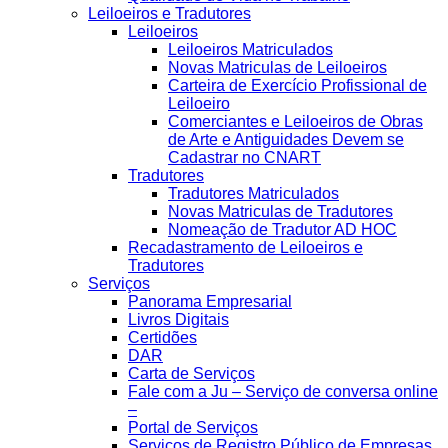
Leiloeiros e Tradutores
Leiloeiros
Leiloeiros Matriculados
Novas Matriculas de Leiloeiros
Carteira de Exercício Profissional de
Leiloeiro
Comerciantes e Leiloeiros de Obras
de Arte e Antiguidades Devem se
Cadastrar no CNART
Tradutores
Tradutores Matriculados
Novas Matriculas de Tradutores
Nomeação de Tradutor AD HOC
Recadastramento de Leiloeiros e
Tradutores
Serviços
Panorama Empresarial
Livros Digitais
Certidões
DAR
Carta de Serviços
Fale com a Ju – Serviço de conversa online
–
Portal de Serviços
Serviços de Registro Público de Empresas