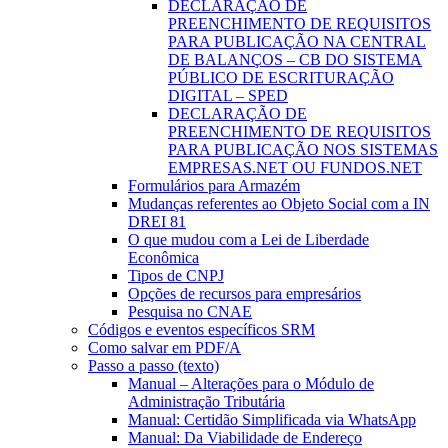
DECLARAÇÃO DE
PREENCHIMENTO DE REQUISITOS
PARA PUBLICAÇÃO NA CENTRAL
DE BALANÇOS – CB DO SISTEMA
PÚBLICO DE ESCRITURAÇÃO
DIGITAL – SPED
DECLARAÇÃO DE
PREENCHIMENTO DE REQUISITOS
PARA PUBLICAÇÃO NOS SISTEMAS
EMPRESAS.NET OU FUNDOS.NET
Formulários para Armazém
Mudanças referentes ao Objeto Social com a IN
DREI 81
O que mudou com a Lei de Liberdade
Econômica
Tipos de CNPJ
Opções de recursos para empresários
Pesquisa no CNAE
Códigos e eventos específicos SRM
Como salvar em PDF/A
Passo a passo (texto)
Manual – Alterações para o Módulo de
Administração Tributária
Manual: Certidão Simplificada via WhatsApp
Manual: Da Viabilidade de Endereço