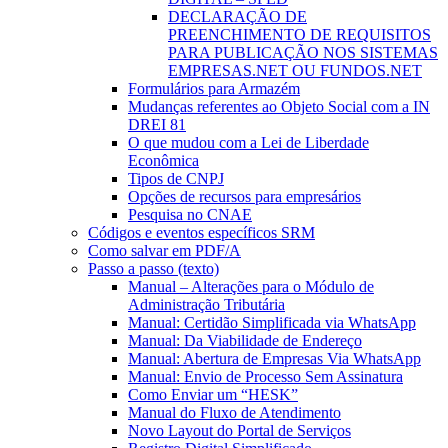
DECLARAÇÃO DE
PREENCHIMENTO DE REQUISITOS
PARA PUBLICAÇÃO NOS SISTEMAS
EMPRESAS.NET OU FUNDOS.NET
Formulários para Armazém
Mudanças referentes ao Objeto Social com a IN
DREI 81
O que mudou com a Lei de Liberdade
Econômica
Tipos de CNPJ
Opções de recursos para empresários
Pesquisa no CNAE
Códigos e eventos específicos SRM
Como salvar em PDF/A
Passo a passo (texto)
Manual – Alterações para o Módulo de
Administração Tributária
Manual: Certidão Simplificada via WhatsApp
Manual: Da Viabilidade de Endereço
Manual: Abertura de Empresas Via WhatsApp
Manual: Envio de Processo Sem Assinatura
Como Enviar um “HESK”
Manual do Fluxo de Atendimento
Novo Layout do Portal de Serviços