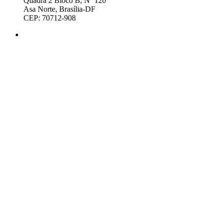
Quadra 2 Bloco B, Nº 120
Asa Norte, Brasília-DF
CEP: 70712-908