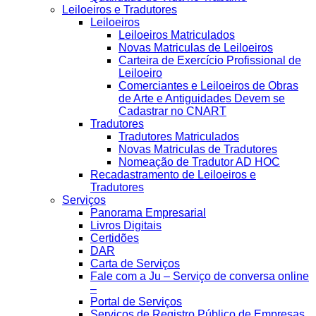
Leiloeiros e Tradutores
Leiloeiros
Leiloeiros Matriculados
Novas Matriculas de Leiloeiros
Carteira de Exercício Profissional de
Leiloeiro
Comerciantes e Leiloeiros de Obras
de Arte e Antiguidades Devem se
Cadastrar no CNART
Tradutores
Tradutores Matriculados
Novas Matriculas de Tradutores
Nomeação de Tradutor AD HOC
Recadastramento de Leiloeiros e
Tradutores
Serviços
Panorama Empresarial
Livros Digitais
Certidões
DAR
Carta de Serviços
Fale com a Ju – Serviço de conversa online
–
Portal de Serviços
Serviços de Registro Público de Empresas