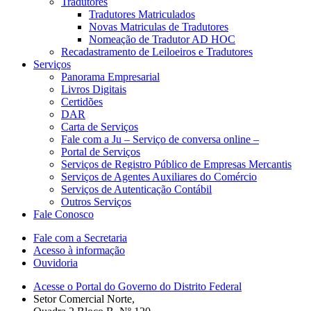
Tradutores
Tradutores Matriculados
Novas Matriculas de Tradutores
Nomeação de Tradutor AD HOC
Recadastramento de Leiloeiros e Tradutores
Serviços
Panorama Empresarial
Livros Digitais
Certidões
DAR
Carta de Serviços
Fale com a Ju – Serviço de conversa online –
Portal de Serviços
Serviços de Registro Público de Empresas Mercantis
Serviços de Agentes Auxiliares do Comércio
Serviços de Autenticação Contábil
Outros Serviços
Fale Conosco
Fale com a Secretaria
Acesso à informação
Ouvidoria
Acesse o Portal do Governo do Distrito Federal
Setor Comercial Norte,