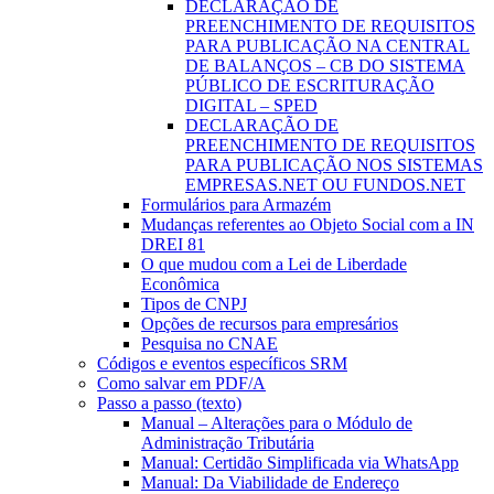
DECLARAÇÃO DE
PREENCHIMENTO DE REQUISITOS
PARA PUBLICAÇÃO NA CENTRAL
DE BALANÇOS – CB DO SISTEMA
PÚBLICO DE ESCRITURAÇÃO
DIGITAL – SPED
DECLARAÇÃO DE
PREENCHIMENTO DE REQUISITOS
PARA PUBLICAÇÃO NOS SISTEMAS
EMPRESAS.NET OU FUNDOS.NET
Formulários para Armazém
Mudanças referentes ao Objeto Social com a IN
DREI 81
O que mudou com a Lei de Liberdade
Econômica
Tipos de CNPJ
Opções de recursos para empresários
Pesquisa no CNAE
Códigos e eventos específicos SRM
Como salvar em PDF/A
Passo a passo (texto)
Manual – Alterações para o Módulo de
Administração Tributária
Manual: Certidão Simplificada via WhatsApp
Manual: Da Viabilidade de Endereço