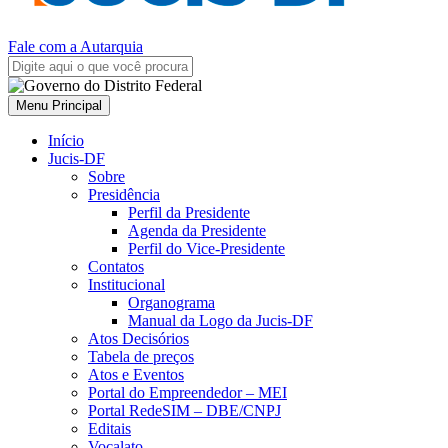
Fale com a Autarquia
Menu Principal
Início
Jucis-DF
Sobre
Presidência
Perfil da Presidente
Agenda da Presidente
Perfil do Vice-Presidente
Contatos
Institucional
Organograma
Manual da Logo da Jucis-DF
Atos Decisórios
Tabela de preços
Atos e Eventos
Portal do Empreendedor – MEI
Portal RedeSIM – DBE/CNPJ
Editais
Vocalato