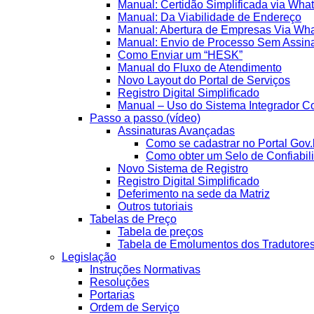
Manual: Certidão Simplificada via Wha
Manual: Da Viabilidade de Endereço
Manual: Abertura de Empresas Via Wh
Manual: Envio de Processo Sem Assina
Como Enviar um “HESK”
Manual do Fluxo de Atendimento
Novo Layout do Portal de Serviços
Registro Digital Simplificado
Manual – Uso do Sistema Integrador Co
Passo a passo (vídeo)
Assinaturas Avançadas
Como se cadastrar no Portal Gov.
Como obter um Selo de Confiabil
Novo Sistema de Registro
Registro Digital Simplificado
Deferimento na sede da Matriz
Outros tutoriais
Tabelas de Preço
Tabela de preços
Tabela de Emolumentos dos Tradutore
Legislação
Instruções Normativas
Resoluções
Portarias
Ordem de Serviço