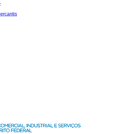
–
ercantis