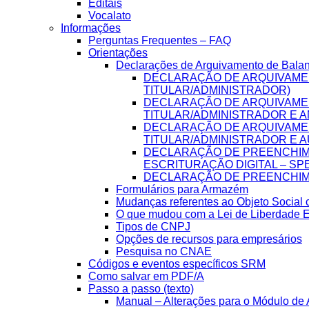
Editais
Vocalato
Informações
Perguntas Frequentes – FAQ
Orientações
Declarações de Arquivamento de Bala
DECLARAÇÃO DE ARQUIVAME
TITULAR/ADMINISTRADOR)
DECLARAÇÃO DE ARQUIVAME
TITULAR/ADMINISTRADOR E A
DECLARAÇÃO DE ARQUIVAME
TITULAR/ADMINISTRADOR E A
DECLARAÇÃO DE PREENCHIME
ESCRITURAÇÃO DIGITAL – SP
DECLARAÇÃO DE PREENCHIME
Formulários para Armazém
Mudanças referentes ao Objeto Social
O que mudou com a Lei de Liberdade 
Tipos de CNPJ
Opções de recursos para empresários
Pesquisa no CNAE
Códigos e eventos específicos SRM
Como salvar em PDF/A
Passo a passo (texto)
Manual – Alterações para o Módulo de A