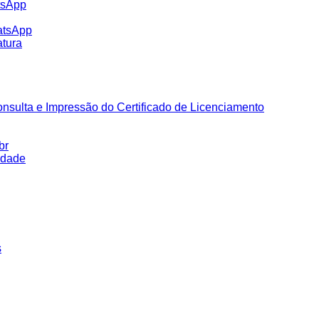
tsApp
atsApp
tura
nsulta e Impressão do Certificado de Licenciamento
br
idade
s