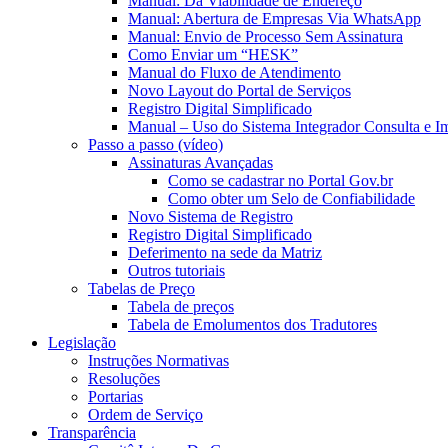
Manual: Da Viabilidade de Endereço
Manual: Abertura de Empresas Via WhatsApp
Manual: Envio de Processo Sem Assinatura
Como Enviar um “HESK”
Manual do Fluxo de Atendimento
Novo Layout do Portal de Serviços
Registro Digital Simplificado
Manual – Uso do Sistema Integrador Consulta e I
Passo a passo (vídeo)
Assinaturas Avançadas
Como se cadastrar no Portal Gov.br
Como obter um Selo de Confiabilidade
Novo Sistema de Registro
Registro Digital Simplificado
Deferimento na sede da Matriz
Outros tutoriais
Tabelas de Preço
Tabela de preços
Tabela de Emolumentos dos Tradutores
Legislação
Instruções Normativas
Resoluções
Portarias
Ordem de Serviço
Transparência