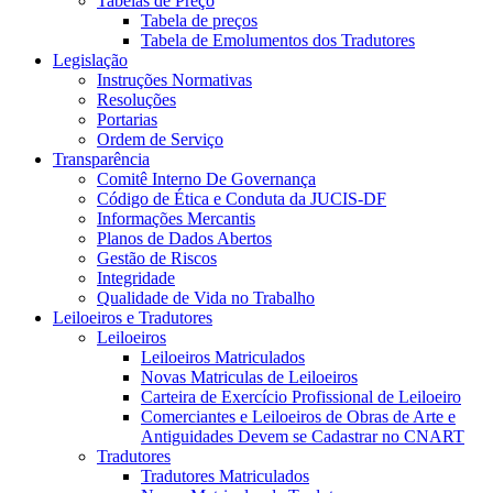
Tabelas de Preço
Tabela de preços
Tabela de Emolumentos dos Tradutores
Legislação
Instruções Normativas
Resoluções
Portarias
Ordem de Serviço
Transparência
Comitê Interno De Governança
Código de Ética e Conduta da JUCIS-DF
Informações Mercantis
Planos de Dados Abertos
Gestão de Riscos
Integridade
Qualidade de Vida no Trabalho
Leiloeiros e Tradutores
Leiloeiros
Leiloeiros Matriculados
Novas Matriculas de Leiloeiros
Carteira de Exercício Profissional de Leiloeiro
Comerciantes e Leiloeiros de Obras de Arte e
Antiguidades Devem se Cadastrar no CNART
Tradutores
Tradutores Matriculados