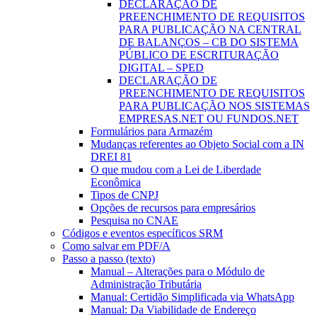
DECLARAÇÃO DE
PREENCHIMENTO DE REQUISITOS
PARA PUBLICAÇÃO NA CENTRAL
DE BALANÇOS – CB DO SISTEMA
PÚBLICO DE ESCRITURAÇÃO
DIGITAL – SPED
DECLARAÇÃO DE
PREENCHIMENTO DE REQUISITOS
PARA PUBLICAÇÃO NOS SISTEMAS
EMPRESAS.NET OU FUNDOS.NET
Formulários para Armazém
Mudanças referentes ao Objeto Social com a IN
DREI 81
O que mudou com a Lei de Liberdade
Econômica
Tipos de CNPJ
Opções de recursos para empresários
Pesquisa no CNAE
Códigos e eventos específicos SRM
Como salvar em PDF/A
Passo a passo (texto)
Manual – Alterações para o Módulo de
Administração Tributária
Manual: Certidão Simplificada via WhatsApp
Manual: Da Viabilidade de Endereço