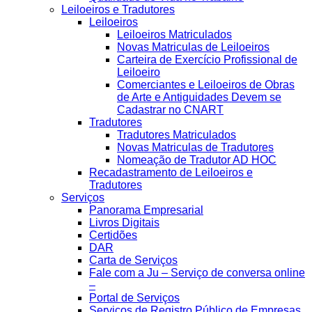
Leiloeiros e Tradutores
Leiloeiros
Leiloeiros Matriculados
Novas Matriculas de Leiloeiros
Carteira de Exercício Profissional de
Leiloeiro
Comerciantes e Leiloeiros de Obras
de Arte e Antiguidades Devem se
Cadastrar no CNART
Tradutores
Tradutores Matriculados
Novas Matriculas de Tradutores
Nomeação de Tradutor AD HOC
Recadastramento de Leiloeiros e
Tradutores
Serviços
Panorama Empresarial
Livros Digitais
Certidões
DAR
Carta de Serviços
Fale com a Ju – Serviço de conversa online
–
Portal de Serviços
Serviços de Registro Público de Empresas