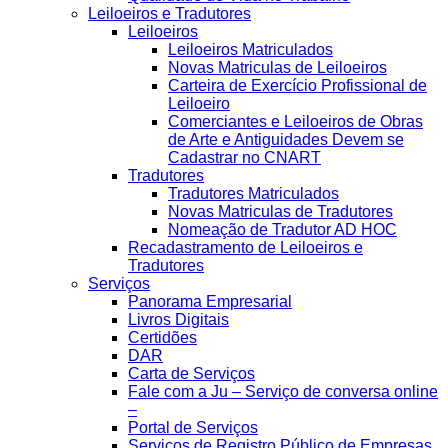
Leiloeiros e Tradutores
Leiloeiros
Leiloeiros Matriculados
Novas Matriculas de Leiloeiros
Carteira de Exercício Profissional de
Leiloeiro
Comerciantes e Leiloeiros de Obras
de Arte e Antiguidades Devem se
Cadastrar no CNART
Tradutores
Tradutores Matriculados
Novas Matriculas de Tradutores
Nomeação de Tradutor AD HOC
Recadastramento de Leiloeiros e
Tradutores
Serviços
Panorama Empresarial
Livros Digitais
Certidões
DAR
Carta de Serviços
Fale com a Ju – Serviço de conversa online
–
Portal de Serviços
Serviços de Registro Público de Empresas