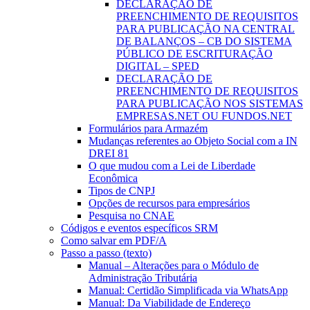
DECLARAÇÃO DE
PREENCHIMENTO DE REQUISITOS
PARA PUBLICAÇÃO NA CENTRAL
DE BALANÇOS – CB DO SISTEMA
PÚBLICO DE ESCRITURAÇÃO
DIGITAL – SPED
DECLARAÇÃO DE
PREENCHIMENTO DE REQUISITOS
PARA PUBLICAÇÃO NOS SISTEMAS
EMPRESAS.NET OU FUNDOS.NET
Formulários para Armazém
Mudanças referentes ao Objeto Social com a IN
DREI 81
O que mudou com a Lei de Liberdade
Econômica
Tipos de CNPJ
Opções de recursos para empresários
Pesquisa no CNAE
Códigos e eventos específicos SRM
Como salvar em PDF/A
Passo a passo (texto)
Manual – Alterações para o Módulo de
Administração Tributária
Manual: Certidão Simplificada via WhatsApp
Manual: Da Viabilidade de Endereço