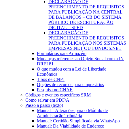
DECLARAÇÃO DE
PREENCHIMENTO DE REQUISITOS
PARA PUBLICAÇÃO NA CENTRAL
DE BALANÇOS – CB DO SISTEMA
PÚBLICO DE ESCRITURAÇÃO
DIGITAL – SPED
DECLARAÇÃO DE
PREENCHIMENTO DE REQUISITOS
PARA PUBLICAÇÃO NOS SISTEMAS
EMPRESAS.NET OU FUNDOS.NET
Formulários para Armazém
Mudanças referentes ao Objeto Social com a IN
DREI 81
O que mudou com a Lei de Liberdade
Econômica
Tipos de CNPJ
Opções de recursos para empresários
Pesquisa no CNAE
Códigos e eventos específicos SRM
Como salvar em PDF/A
Passo a passo (texto)
Manual – Alterações para o Módulo de
Administração Tributária
Manual: Certidão Simplificada via WhatsApp
Manual: Da Viabilidade de Endereço