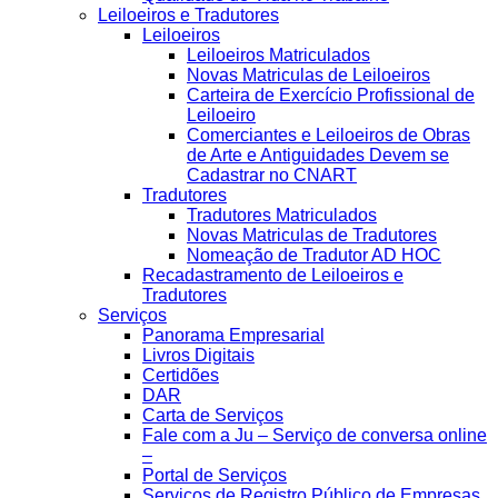
Leiloeiros e Tradutores
Leiloeiros
Leiloeiros Matriculados
Novas Matriculas de Leiloeiros
Carteira de Exercício Profissional de
Leiloeiro
Comerciantes e Leiloeiros de Obras
de Arte e Antiguidades Devem se
Cadastrar no CNART
Tradutores
Tradutores Matriculados
Novas Matriculas de Tradutores
Nomeação de Tradutor AD HOC
Recadastramento de Leiloeiros e
Tradutores
Serviços
Panorama Empresarial
Livros Digitais
Certidões
DAR
Carta de Serviços
Fale com a Ju – Serviço de conversa online
–
Portal de Serviços
Serviços de Registro Público de Empresas