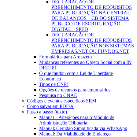
DECLARAÇÃO DE
PREENCHIMENTO DE REQUISITOS
PARA PUBLICAÇÃO NA CENTRAL
DE BALANÇOS – CB DO SISTEMA
PÚBLICO DE ESCRITURAÇÃO
DIGITAL – SPED
DECLARAÇÃO DE
PREENCHIMENTO DE REQUISITOS
PARA PUBLICAÇÃO NOS SISTEMAS
EMPRESAS.NET OU FUNDOS.NET
Formulários para Armazém
Mudanças referentes ao Objeto Social com a IN
DREI 81
O que mudou com a Lei de Liberdade
Econômica
Tipos de CNPJ
Opções de recursos para empresários
Pesquisa no CNAE
Códigos e eventos específicos SRM
Como salvar em PDF/A
Passo a passo (texto)
Manual – Alterações para o Módulo de
Administração Tributária
Manual: Certidão Simplificada via WhatsApp
Manual: Da Viabilidade de Endereço