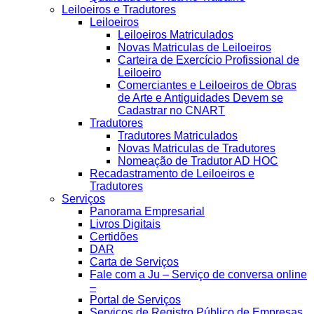
Leiloeiros e Tradutores
Leiloeiros
Leiloeiros Matriculados
Novas Matriculas de Leiloeiros
Carteira de Exercício Profissional de
Leiloeiro
Comerciantes e Leiloeiros de Obras
de Arte e Antiguidades Devem se
Cadastrar no CNART
Tradutores
Tradutores Matriculados
Novas Matriculas de Tradutores
Nomeação de Tradutor AD HOC
Recadastramento de Leiloeiros e
Tradutores
Serviços
Panorama Empresarial
Livros Digitais
Certidões
DAR
Carta de Serviços
Fale com a Ju – Serviço de conversa online
–
Portal de Serviços
Serviços de Registro Público de Empresas