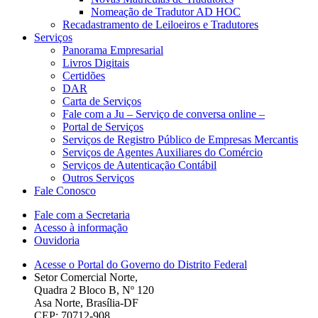
Nomeação de Tradutor AD HOC
Recadastramento de Leiloeiros e Tradutores
Serviços
Panorama Empresarial
Livros Digitais
Certidões
DAR
Carta de Serviços
Fale com a Ju – Serviço de conversa online –
Portal de Serviços
Serviços de Registro Público de Empresas Mercantis
Serviços de Agentes Auxiliares do Comércio
Serviços de Autenticação Contábil
Outros Serviços
Fale Conosco
Fale com a Secretaria
Acesso à informação
Ouvidoria
Acesse o Portal do Governo do Distrito Federal
Setor Comercial Norte,
Quadra 2 Bloco B, Nº 120
Asa Norte, Brasília-DF
CEP: 70712-908