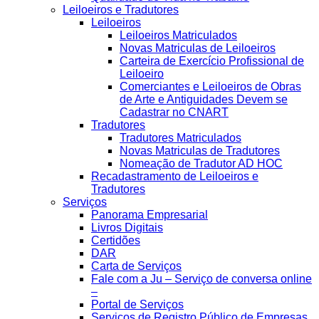
Leiloeiros e Tradutores
Leiloeiros
Leiloeiros Matriculados
Novas Matriculas de Leiloeiros
Carteira de Exercício Profissional de
Leiloeiro
Comerciantes e Leiloeiros de Obras
de Arte e Antiguidades Devem se
Cadastrar no CNART
Tradutores
Tradutores Matriculados
Novas Matriculas de Tradutores
Nomeação de Tradutor AD HOC
Recadastramento de Leiloeiros e
Tradutores
Serviços
Panorama Empresarial
Livros Digitais
Certidões
DAR
Carta de Serviços
Fale com a Ju – Serviço de conversa online
–
Portal de Serviços
Serviços de Registro Público de Empresas