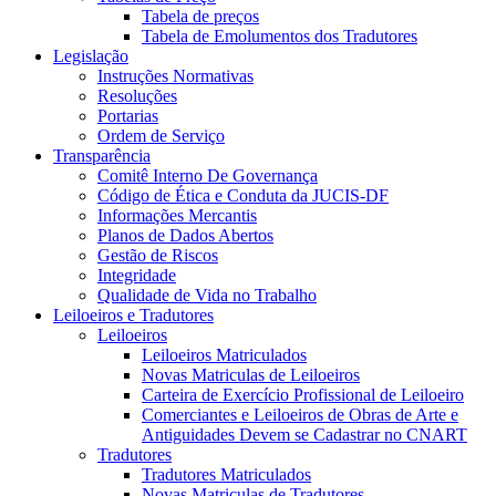
Tabela de preços
Tabela de Emolumentos dos Tradutores
Legislação
Instruções Normativas
Resoluções
Portarias
Ordem de Serviço
Transparência
Comitê Interno De Governança
Código de Ética e Conduta da JUCIS-DF
Informações Mercantis
Planos de Dados Abertos
Gestão de Riscos
Integridade
Qualidade de Vida no Trabalho
Leiloeiros e Tradutores
Leiloeiros
Leiloeiros Matriculados
Novas Matriculas de Leiloeiros
Carteira de Exercício Profissional de Leiloeiro
Comerciantes e Leiloeiros de Obras de Arte e
Antiguidades Devem se Cadastrar no CNART
Tradutores
Tradutores Matriculados
Novas Matriculas de Tradutores