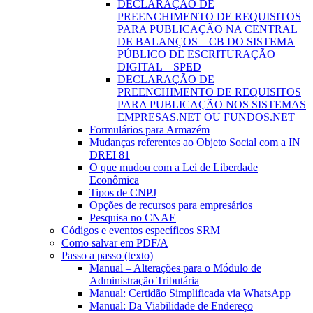
DECLARAÇÃO DE
PREENCHIMENTO DE REQUISITOS
PARA PUBLICAÇÃO NA CENTRAL
DE BALANÇOS – CB DO SISTEMA
PÚBLICO DE ESCRITURAÇÃO
DIGITAL – SPED
DECLARAÇÃO DE
PREENCHIMENTO DE REQUISITOS
PARA PUBLICAÇÃO NOS SISTEMAS
EMPRESAS.NET OU FUNDOS.NET
Formulários para Armazém
Mudanças referentes ao Objeto Social com a IN
DREI 81
O que mudou com a Lei de Liberdade
Econômica
Tipos de CNPJ
Opções de recursos para empresários
Pesquisa no CNAE
Códigos e eventos específicos SRM
Como salvar em PDF/A
Passo a passo (texto)
Manual – Alterações para o Módulo de
Administração Tributária
Manual: Certidão Simplificada via WhatsApp
Manual: Da Viabilidade de Endereço