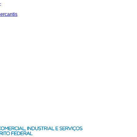
–
ercantis