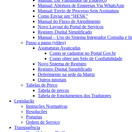
Manual: Da Viabilidade de Endereço
Manual: Abertura de Empresas Via WhatsApp
Manual: Envio de Processo Sem Assinatura
Como Enviar um “HESK”
Manual do Fluxo de Atendimento
Novo Layout do Portal de Serviços
Registro Digital Simplificado
Manual – Uso do Sistema Integrador Consulta e I
Passo a passo (vídeo)
Assinaturas Avançadas
Como se cadastrar no Portal Gov.br
Como obter um Selo de Confiabilidade
Novo Sistema de Registro
Registro Digital Simplificado
Deferimento na sede da Matriz
Outros tutoriais
Tabelas de Preço
Tabela de preços
Tabela de Emolumentos dos Tradutores
Legislação
Instruções Normativas
Resoluções
Portarias
Ordem de Serviço
Transparência