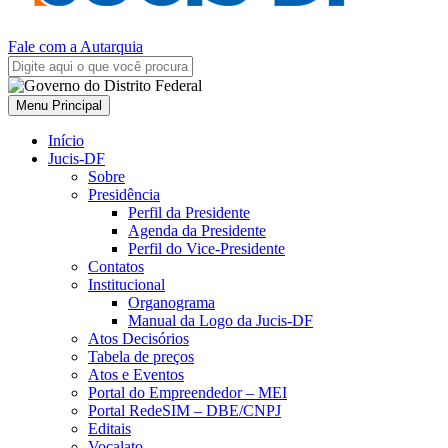
Fale com a Autarquia
Menu Principal
Início
Jucis-DF
Sobre
Presidência
Perfil da Presidente
Agenda da Presidente
Perfil do Vice-Presidente
Contatos
Institucional
Organograma
Manual da Logo da Jucis-DF
Atos Decisórios
Tabela de preços
Atos e Eventos
Portal do Empreendedor – MEI
Portal RedeSIM – DBE/CNPJ
Editais
Vocalato