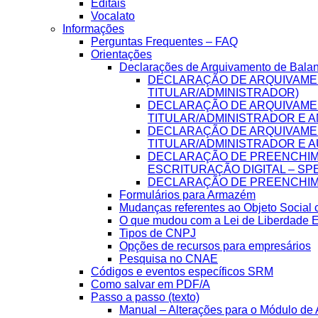
Editais
Vocalato
Informações
Perguntas Frequentes – FAQ
Orientações
Declarações de Arquivamento de Bala
DECLARAÇÃO DE ARQUIVAME
TITULAR/ADMINISTRADOR)
DECLARAÇÃO DE ARQUIVAME
TITULAR/ADMINISTRADOR E A
DECLARAÇÃO DE ARQUIVAME
TITULAR/ADMINISTRADOR E A
DECLARAÇÃO DE PREENCHIME
ESCRITURAÇÃO DIGITAL – SP
DECLARAÇÃO DE PREENCHIME
Formulários para Armazém
Mudanças referentes ao Objeto Social
O que mudou com a Lei de Liberdade 
Tipos de CNPJ
Opções de recursos para empresários
Pesquisa no CNAE
Códigos e eventos específicos SRM
Como salvar em PDF/A
Passo a passo (texto)
Manual – Alterações para o Módulo de A