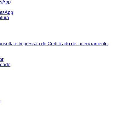
tsApp
atsApp
tura
nsulta e Impressão do Certificado de Licenciamento
br
idade
s