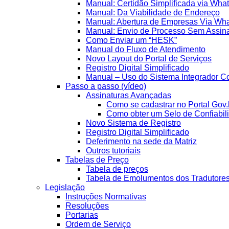
Manual: Certidão Simplificada via Wha
Manual: Da Viabilidade de Endereço
Manual: Abertura de Empresas Via Wh
Manual: Envio de Processo Sem Assina
Como Enviar um “HESK”
Manual do Fluxo de Atendimento
Novo Layout do Portal de Serviços
Registro Digital Simplificado
Manual – Uso do Sistema Integrador Co
Passo a passo (vídeo)
Assinaturas Avançadas
Como se cadastrar no Portal Gov.
Como obter um Selo de Confiabil
Novo Sistema de Registro
Registro Digital Simplificado
Deferimento na sede da Matriz
Outros tutoriais
Tabelas de Preço
Tabela de preços
Tabela de Emolumentos dos Tradutore
Legislação
Instruções Normativas
Resoluções
Portarias
Ordem de Serviço