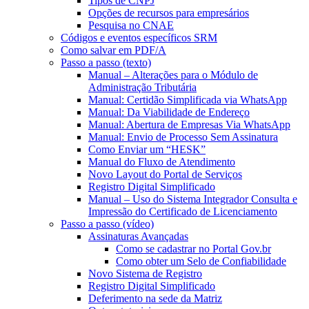
Tipos de CNPJ
Opções de recursos para empresários
Pesquisa no CNAE
Códigos e eventos específicos SRM
Como salvar em PDF/A
Passo a passo (texto)
Manual – Alterações para o Módulo de
Administração Tributária
Manual: Certidão Simplificada via WhatsApp
Manual: Da Viabilidade de Endereço
Manual: Abertura de Empresas Via WhatsApp
Manual: Envio de Processo Sem Assinatura
Como Enviar um “HESK”
Manual do Fluxo de Atendimento
Novo Layout do Portal de Serviços
Registro Digital Simplificado
Manual – Uso do Sistema Integrador Consulta e
Impressão do Certificado de Licenciamento
Passo a passo (vídeo)
Assinaturas Avançadas
Como se cadastrar no Portal Gov.br
Como obter um Selo de Confiabilidade
Novo Sistema de Registro
Registro Digital Simplificado
Deferimento na sede da Matriz