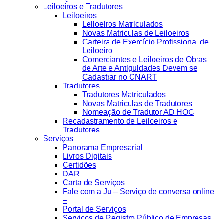
Leiloeiros e Tradutores
Leiloeiros
Leiloeiros Matriculados
Novas Matriculas de Leiloeiros
Carteira de Exercício Profissional de
Leiloeiro
Comerciantes e Leiloeiros de Obras
de Arte e Antiguidades Devem se
Cadastrar no CNART
Tradutores
Tradutores Matriculados
Novas Matriculas de Tradutores
Nomeação de Tradutor AD HOC
Recadastramento de Leiloeiros e
Tradutores
Serviços
Panorama Empresarial
Livros Digitais
Certidões
DAR
Carta de Serviços
Fale com a Ju – Serviço de conversa online
–
Portal de Serviços
Serviços de Registro Público de Empresas