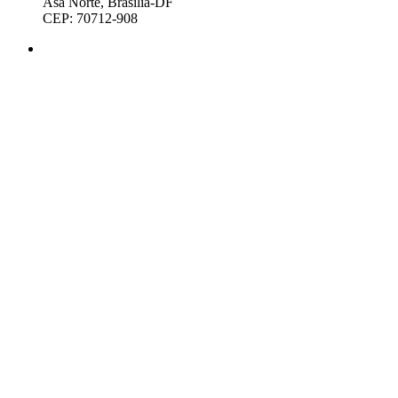
Asa Norte, Brasília-DF
CEP: 70712-908