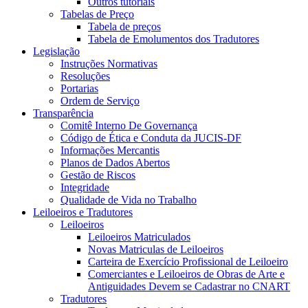
Outros tutoriais
Tabelas de Preço
Tabela de preços
Tabela de Emolumentos dos Tradutores
Legislação
Instruções Normativas
Resoluções
Portarias
Ordem de Serviço
Transparência
Comitê Interno De Governança
Código de Ética e Conduta da JUCIS-DF
Informações Mercantis
Planos de Dados Abertos
Gestão de Riscos
Integridade
Qualidade de Vida no Trabalho
Leiloeiros e Tradutores
Leiloeiros
Leiloeiros Matriculados
Novas Matriculas de Leiloeiros
Carteira de Exercício Profissional de Leiloeiro
Comerciantes e Leiloeiros de Obras de Arte e
Antiguidades Devem se Cadastrar no CNART
Tradutores