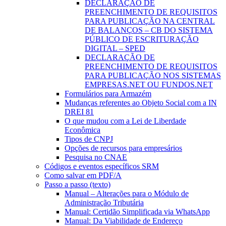
DECLARAÇÃO DE
PREENCHIMENTO DE REQUISITOS
PARA PUBLICAÇÃO NA CENTRAL
DE BALANÇOS – CB DO SISTEMA
PÚBLICO DE ESCRITURAÇÃO
DIGITAL – SPED
DECLARAÇÃO DE
PREENCHIMENTO DE REQUISITOS
PARA PUBLICAÇÃO NOS SISTEMAS
EMPRESAS.NET OU FUNDOS.NET
Formulários para Armazém
Mudanças referentes ao Objeto Social com a IN
DREI 81
O que mudou com a Lei de Liberdade
Econômica
Tipos de CNPJ
Opções de recursos para empresários
Pesquisa no CNAE
Códigos e eventos específicos SRM
Como salvar em PDF/A
Passo a passo (texto)
Manual – Alterações para o Módulo de
Administração Tributária
Manual: Certidão Simplificada via WhatsApp
Manual: Da Viabilidade de Endereço