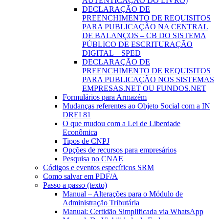
AUTENTICAÇÃO DO LIVRO)
DECLARAÇÃO DE
PREENCHIMENTO DE REQUISITOS
PARA PUBLICAÇÃO NA CENTRAL
DE BALANÇOS – CB DO SISTEMA
PÚBLICO DE ESCRITURAÇÃO
DIGITAL – SPED
DECLARAÇÃO DE
PREENCHIMENTO DE REQUISITOS
PARA PUBLICAÇÃO NOS SISTEMAS
EMPRESAS.NET OU FUNDOS.NET
Formulários para Armazém
Mudanças referentes ao Objeto Social com a IN
DREI 81
O que mudou com a Lei de Liberdade
Econômica
Tipos de CNPJ
Opções de recursos para empresários
Pesquisa no CNAE
Códigos e eventos específicos SRM
Como salvar em PDF/A
Passo a passo (texto)
Manual – Alterações para o Módulo de
Administração Tributária
Manual: Certidão Simplificada via WhatsApp