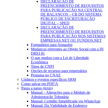
DECLARAÇÃO DE
PREENCHIMENTO DE REQUISITOS
PARA PUBLICAÇÃO NA CENTRAL
DE BALANÇOS – CB DO SISTEMA
PÚBLICO DE ESCRITURAÇÃO
DIGITAL – SPED
DECLARAÇÃO DE
PREENCHIMENTO DE REQUISITOS
PARA PUBLICAÇÃO NOS SISTEMAS
EMPRESAS.NET OU FUNDOS.NET
Formulários para Armazém
Mudanças referentes ao Objeto Social com a IN
DREI 81
O que mudou com a Lei de Liberdade
Econômica
Tipos de CNPJ
Opções de recursos para empresários
Pesquisa no CNAE
Códigos e eventos específicos SRM
Como salvar em PDF/A
Passo a passo (texto)
Manual – Alterações para o Módulo de
Administração Tributária
Manual: Certidão Simplificada via WhatsApp
Manual: Da Viabilidade de Endereço