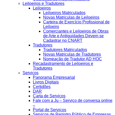
Leiloeiros e Tradutores
Leiloeiros
Leiloeiros Matriculados
Novas Matriculas de Leiloeiros
Carteira de Exercício Profissional de
Leiloeiro
Comerciantes e Leiloeiros de Obras
de Arte e Antiguidades Devem se
Cadastrar no CNART
Tradutores
Tradutores Matriculados
Novas Matriculas de Tradutores
Nomeação de Tradutor AD HOC
Recadastramento de Leiloeiros e
Tradutores
Serviços
Panorama Empresarial
Livros Digitais
Certidões
DAR
Carta de Serviços
Fale com a Ju – Serviço de conversa online
–
Portal de Serviços
Serviços de Registro Público de Empresas