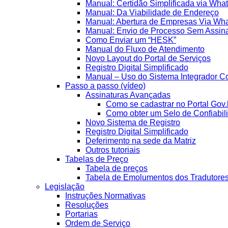
Manual: Certidão Simplificada via Wha
Manual: Da Viabilidade de Endereço
Manual: Abertura de Empresas Via Wh
Manual: Envio de Processo Sem Assina
Como Enviar um “HESK”
Manual do Fluxo de Atendimento
Novo Layout do Portal de Serviços
Registro Digital Simplificado
Manual – Uso do Sistema Integrador Co
Passo a passo (vídeo)
Assinaturas Avançadas
Como se cadastrar no Portal Gov.
Como obter um Selo de Confiabil
Novo Sistema de Registro
Registro Digital Simplificado
Deferimento na sede da Matriz
Outros tutoriais
Tabelas de Preço
Tabela de preços
Tabela de Emolumentos dos Tradutore
Legislação
Instruções Normativas
Resoluções
Portarias
Ordem de Serviço