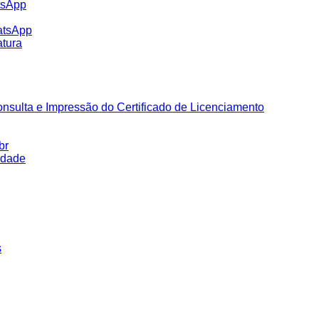
tsApp
atsApp
tura
nsulta e Impressão do Certificado de Licenciamento
br
idade
s