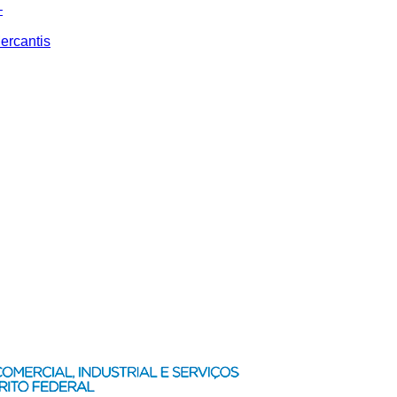
–
ercantis