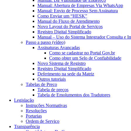
Manual: Da Viabilidade de Endereço
Manual: Abertura de Empresas Via WhatsApp
Manual: Envio de Processo Sem Assinatura
Como Enviar um “HESK”
Manual do Fluxo de Atendimento
Novo Layout do Portal de Serviços
Registro Digital Simplificado
Manual – Uso do Sistema Integrador Consulta e I
Passo a passo (vídeo)
Assinaturas Avançadas
Como se cadastrar no Portal Gov.br
Como obter um Selo de Confiabilidade
Novo Sistema de Registro
Registro Digital Simplificado
Deferimento na sede da Matriz
Outros tutoriais
Tabelas de Preço
Tabela de preços
Tabela de Emolumentos dos Tradutores
Legislação
Instruções Normativas
Resoluções
Portarias
Ordem de Serviço
Transparência