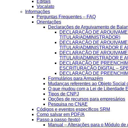
Editais
Vocalato
Informações
Perguntas Frequentes – FAQ
Orientações
Declarações de Arquivamento de Bala
DECLARAÇÃO DE ARQUIVAME
TITULAR/ADMINISTRADOR)
DECLARAÇÃO DE ARQUIVAME
TITULAR/ADMINISTRADOR E A
DECLARAÇÃO DE ARQUIVAME
TITULAR/ADMINISTRADOR E A
DECLARAÇÃO DE PREENCHIME
ESCRITURAÇÃO DIGITAL – SP
DECLARAÇÃO DE PREENCHIME
Formulários para Armazém
Mudanças referentes ao Objeto Social
O que mudou com a Lei de Liberdade 
Tipos de CNPJ
Opções de recursos para empresários
Pesquisa no CNAE
Códigos e eventos específicos SRM
Como salvar em PDF/A
Passo a passo (texto)
Manual – Alterações para o Módulo de A