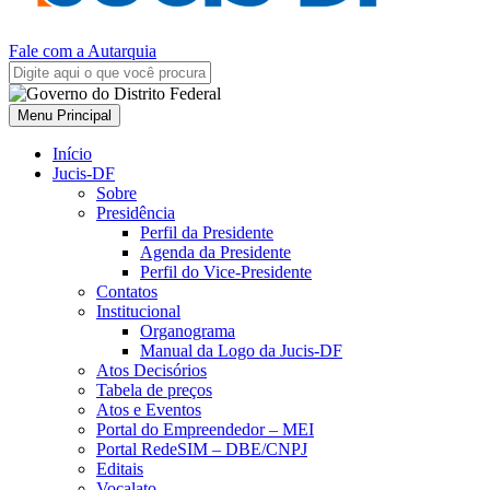
Fale com a Autarquia
Menu Principal
Início
Jucis-DF
Sobre
Presidência
Perfil da Presidente
Agenda da Presidente
Perfil do Vice-Presidente
Contatos
Institucional
Organograma
Manual da Logo da Jucis-DF
Atos Decisórios
Tabela de preços
Atos e Eventos
Portal do Empreendedor – MEI
Portal RedeSIM – DBE/CNPJ
Editais
Vocalato