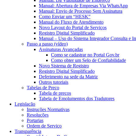
Manual: Da Viabilidade de Endereço
Manual: Abertura de Empresas Via WhatsApp
Manual: Envio de Processo Sem Assinatura
Como Enviar um “HESK”
Manual do Fluxo de Atendimento
Novo Layout do Portal de Serviços
Registro Digital Simplificado
Manual – Uso do Sistema Integrador Consulta e I
Passo a passo (vídeo)
Assinaturas Avançadas
Como se cadastrar no Portal Gov.br
Como obter um Selo de Confiabilidade
Novo Sistema de Registro
Registro Digital Simplificado
Deferimento na sede da Matriz
Outros tutoriais
Tabelas de Preço
Tabela de preços
Tabela de Emolumentos dos Tradutores
Legislação
Instruções Normativas
Resoluções
Portarias
Ordem de Serviço
Transparência