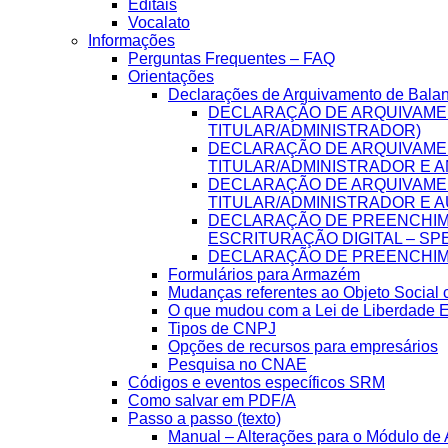
Editais
Vocalato
Informações
Perguntas Frequentes – FAQ
Orientações
Declarações de Arquivamento de Bala
DECLARAÇÃO DE ARQUIVAME
TITULAR/ADMINISTRADOR)
DECLARAÇÃO DE ARQUIVAME
TITULAR/ADMINISTRADOR E A
DECLARAÇÃO DE ARQUIVAME
TITULAR/ADMINISTRADOR E A
DECLARAÇÃO DE PREENCHIME
ESCRITURAÇÃO DIGITAL – SP
DECLARAÇÃO DE PREENCHIME
Formulários para Armazém
Mudanças referentes ao Objeto Social
O que mudou com a Lei de Liberdade 
Tipos de CNPJ
Opções de recursos para empresários
Pesquisa no CNAE
Códigos e eventos específicos SRM
Como salvar em PDF/A
Passo a passo (texto)
Manual – Alterações para o Módulo de A