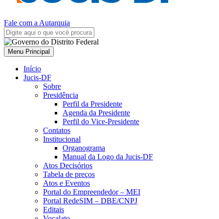
Fale com a Autarquia
Menu Principal
Início
Jucis-DF
Sobre
Presidência
Perfil da Presidente
Agenda da Presidente
Perfil do Vice-Presidente
Contatos
Institucional
Organograma
Manual da Logo da Jucis-DF
Atos Decisórios
Tabela de preços
Atos e Eventos
Portal do Empreendedor – MEI
Portal RedeSIM – DBE/CNPJ
Editais
Vocalato