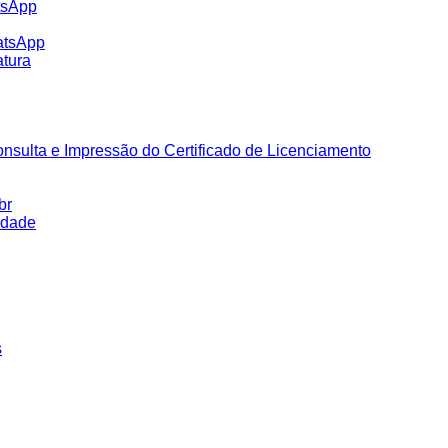
tsApp
atsApp
tura
nsulta e Impressão do Certificado de Licenciamento
br
idade
s