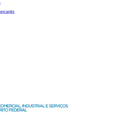
–
ercantis