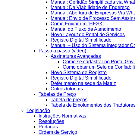
Manual: Certidão Simplificada via Wha
Manual: Da Viabilidade de Endereço
Manual: Abertura de Empresas Via Wh
Manual: Envio de Processo Sem Assina
Como Enviar um “HESK”
Manual do Fluxo de Atendimento
Novo Layout do Portal de Serviços
Registro Digital Simplificado
Manual – Uso do Sistema Integrador Co
Passo a passo (vídeo)
Assinaturas Avançadas
Como se cadastrar no Portal Gov.
Como obter um Selo de Confiabil
Novo Sistema de Registro
Registro Digital Simplificado
Deferimento na sede da Matriz
Outros tutoriais
Tabelas de Preço
Tabela de preços
Tabela de Emolumentos dos Tradutore
Legislação
Instruções Normativas
Resoluções
Portarias
Ordem de Serviço