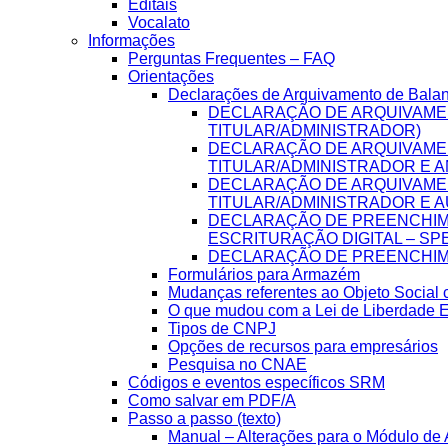
Editais
Vocalato
Informações
Perguntas Frequentes – FAQ
Orientações
Declarações de Arquivamento de Bala
DECLARAÇÃO DE ARQUIVAME
TITULAR/ADMINISTRADOR)
DECLARAÇÃO DE ARQUIVAME
TITULAR/ADMINISTRADOR E A
DECLARAÇÃO DE ARQUIVAME
TITULAR/ADMINISTRADOR E A
DECLARAÇÃO DE PREENCHIME
ESCRITURAÇÃO DIGITAL – SP
DECLARAÇÃO DE PREENCHIME
Formulários para Armazém
Mudanças referentes ao Objeto Social
O que mudou com a Lei de Liberdade 
Tipos de CNPJ
Opções de recursos para empresários
Pesquisa no CNAE
Códigos e eventos específicos SRM
Como salvar em PDF/A
Passo a passo (texto)
Manual – Alterações para o Módulo de A