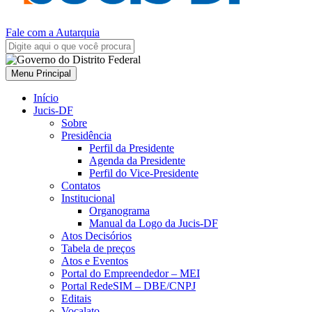
Fale com a Autarquia
Menu Principal
Início
Jucis-DF
Sobre
Presidência
Perfil da Presidente
Agenda da Presidente
Perfil do Vice-Presidente
Contatos
Institucional
Organograma
Manual da Logo da Jucis-DF
Atos Decisórios
Tabela de preços
Atos e Eventos
Portal do Empreendedor – MEI
Portal RedeSIM – DBE/CNPJ
Editais
Vocalato