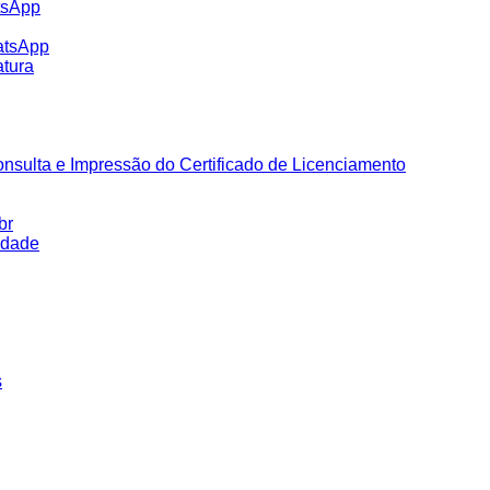
tsApp
atsApp
tura
nsulta e Impressão do Certificado de Licenciamento
br
idade
s