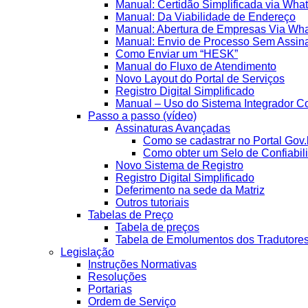
Manual: Certidão Simplificada via Wha
Manual: Da Viabilidade de Endereço
Manual: Abertura de Empresas Via Wh
Manual: Envio de Processo Sem Assina
Como Enviar um “HESK”
Manual do Fluxo de Atendimento
Novo Layout do Portal de Serviços
Registro Digital Simplificado
Manual – Uso do Sistema Integrador Co
Passo a passo (vídeo)
Assinaturas Avançadas
Como se cadastrar no Portal Gov.
Como obter um Selo de Confiabil
Novo Sistema de Registro
Registro Digital Simplificado
Deferimento na sede da Matriz
Outros tutoriais
Tabelas de Preço
Tabela de preços
Tabela de Emolumentos dos Tradutore
Legislação
Instruções Normativas
Resoluções
Portarias
Ordem de Serviço