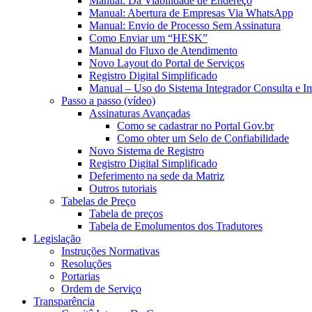
Manual: Da Viabilidade de Endereço
Manual: Abertura de Empresas Via WhatsApp
Manual: Envio de Processo Sem Assinatura
Como Enviar um “HESK”
Manual do Fluxo de Atendimento
Novo Layout do Portal de Serviços
Registro Digital Simplificado
Manual – Uso do Sistema Integrador Consulta e I
Passo a passo (vídeo)
Assinaturas Avançadas
Como se cadastrar no Portal Gov.br
Como obter um Selo de Confiabilidade
Novo Sistema de Registro
Registro Digital Simplificado
Deferimento na sede da Matriz
Outros tutoriais
Tabelas de Preço
Tabela de preços
Tabela de Emolumentos dos Tradutores
Legislação
Instruções Normativas
Resoluções
Portarias
Ordem de Serviço
Transparência