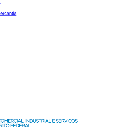
–
ercantis