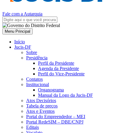
Fale com a Autarquia
Menu Principal
Início
Jucis-DF
Sobre
Presidência
Perfil da Presidente
Agenda da Presidente
Perfil do Vice-Presidente
Contatos
Institucional
Organograma
Manual da Logo da Jucis-DF
Atos Decisórios
Tabela de preços
Atos e Eventos
Portal do Empreendedor – MEI
Portal RedeSIM – DBE/CNPJ
Editais
Vocalato