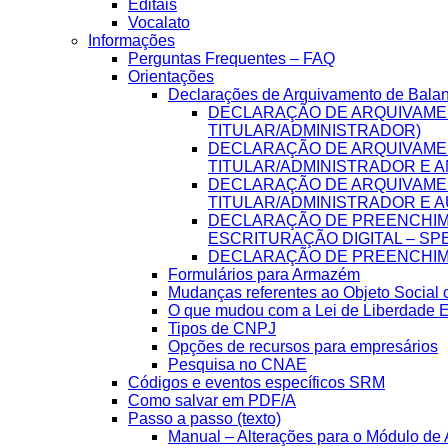
Editais
Vocalato
Informações
Perguntas Frequentes – FAQ
Orientações
Declarações de Arquivamento de Bala
DECLARAÇÃO DE ARQUIVAME
TITULAR/ADMINISTRADOR)
DECLARAÇÃO DE ARQUIVAME
TITULAR/ADMINISTRADOR E A
DECLARAÇÃO DE ARQUIVAME
TITULAR/ADMINISTRADOR E A
DECLARAÇÃO DE PREENCHIME
ESCRITURAÇÃO DIGITAL – SP
DECLARAÇÃO DE PREENCHIME
Formulários para Armazém
Mudanças referentes ao Objeto Social
O que mudou com a Lei de Liberdade 
Tipos de CNPJ
Opções de recursos para empresários
Pesquisa no CNAE
Códigos e eventos específicos SRM
Como salvar em PDF/A
Passo a passo (texto)
Manual – Alterações para o Módulo de A