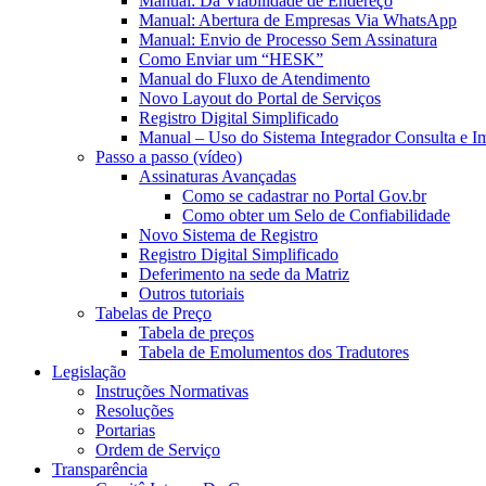
Manual: Da Viabilidade de Endereço
Manual: Abertura de Empresas Via WhatsApp
Manual: Envio de Processo Sem Assinatura
Como Enviar um “HESK”
Manual do Fluxo de Atendimento
Novo Layout do Portal de Serviços
Registro Digital Simplificado
Manual – Uso do Sistema Integrador Consulta e I
Passo a passo (vídeo)
Assinaturas Avançadas
Como se cadastrar no Portal Gov.br
Como obter um Selo de Confiabilidade
Novo Sistema de Registro
Registro Digital Simplificado
Deferimento na sede da Matriz
Outros tutoriais
Tabelas de Preço
Tabela de preços
Tabela de Emolumentos dos Tradutores
Legislação
Instruções Normativas
Resoluções
Portarias
Ordem de Serviço
Transparência