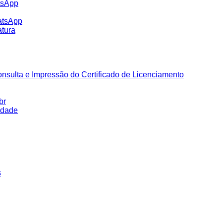
tsApp
atsApp
tura
nsulta e Impressão do Certificado de Licenciamento
br
idade
s