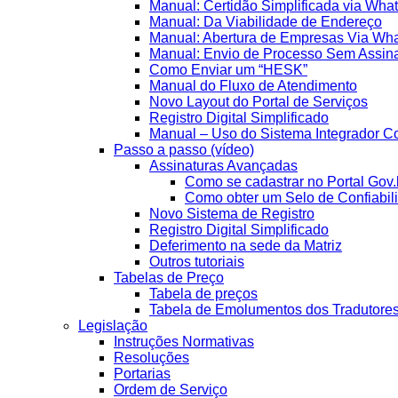
Manual: Certidão Simplificada via Wha
Manual: Da Viabilidade de Endereço
Manual: Abertura de Empresas Via Wh
Manual: Envio de Processo Sem Assina
Como Enviar um “HESK”
Manual do Fluxo de Atendimento
Novo Layout do Portal de Serviços
Registro Digital Simplificado
Manual – Uso do Sistema Integrador Co
Passo a passo (vídeo)
Assinaturas Avançadas
Como se cadastrar no Portal Gov.
Como obter um Selo de Confiabil
Novo Sistema de Registro
Registro Digital Simplificado
Deferimento na sede da Matriz
Outros tutoriais
Tabelas de Preço
Tabela de preços
Tabela de Emolumentos dos Tradutore
Legislação
Instruções Normativas
Resoluções
Portarias
Ordem de Serviço