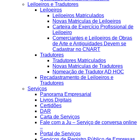
Leiloeiros e Tradutores
Leiloeiros
Leiloeiros Matriculados
Novas Matriculas de Leiloeiros
Carteira de Exercício Profissional de
Leiloeiro
Comerciantes e Leiloeiros de Obras
de Arte e Antiguidades Devem se
Cadastrar no CNART
Tradutores
Tradutores Matriculados
Novas Matriculas de Tradutores
Nomeação de Tradutor AD HOC
Recadastramento de Leiloeiros e
Tradutores
Serviços
Panorama Empresarial
Livros Digitais
Certidões
DAR
Carta de Serviços
Fale com a Ju – Serviço de conversa online
–
Portal de Serviços
Serviços de Registro Público de Empresas