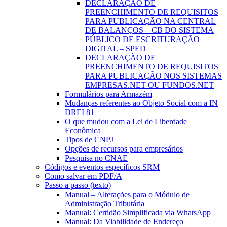
DECLARAÇÃO DE
PREENCHIMENTO DE REQUISITOS
PARA PUBLICAÇÃO NA CENTRAL
DE BALANÇOS – CB DO SISTEMA
PÚBLICO DE ESCRITURAÇÃO
DIGITAL – SPED
DECLARAÇÃO DE
PREENCHIMENTO DE REQUISITOS
PARA PUBLICAÇÃO NOS SISTEMAS
EMPRESAS.NET OU FUNDOS.NET
Formulários para Armazém
Mudanças referentes ao Objeto Social com a IN
DREI 81
O que mudou com a Lei de Liberdade
Econômica
Tipos de CNPJ
Opções de recursos para empresários
Pesquisa no CNAE
Códigos e eventos específicos SRM
Como salvar em PDF/A
Passo a passo (texto)
Manual – Alterações para o Módulo de
Administração Tributária
Manual: Certidão Simplificada via WhatsApp
Manual: Da Viabilidade de Endereço