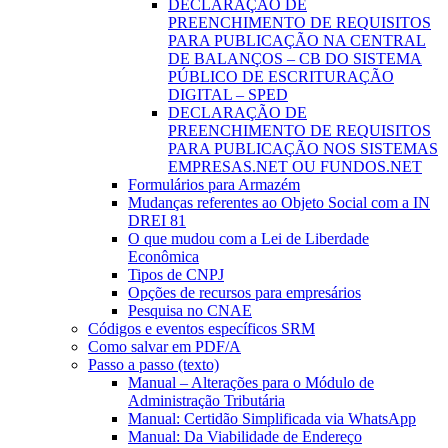
DECLARAÇÃO DE
PREENCHIMENTO DE REQUISITOS
PARA PUBLICAÇÃO NA CENTRAL
DE BALANÇOS – CB DO SISTEMA
PÚBLICO DE ESCRITURAÇÃO
DIGITAL – SPED
DECLARAÇÃO DE
PREENCHIMENTO DE REQUISITOS
PARA PUBLICAÇÃO NOS SISTEMAS
EMPRESAS.NET OU FUNDOS.NET
Formulários para Armazém
Mudanças referentes ao Objeto Social com a IN
DREI 81
O que mudou com a Lei de Liberdade
Econômica
Tipos de CNPJ
Opções de recursos para empresários
Pesquisa no CNAE
Códigos e eventos específicos SRM
Como salvar em PDF/A
Passo a passo (texto)
Manual – Alterações para o Módulo de
Administração Tributária
Manual: Certidão Simplificada via WhatsApp
Manual: Da Viabilidade de Endereço