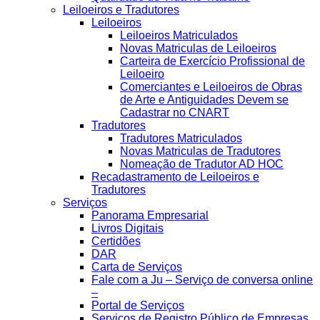
Leiloeiros e Tradutores
Leiloeiros
Leiloeiros Matriculados
Novas Matriculas de Leiloeiros
Carteira de Exercício Profissional de
Leiloeiro
Comerciantes e Leiloeiros de Obras
de Arte e Antiguidades Devem se
Cadastrar no CNART
Tradutores
Tradutores Matriculados
Novas Matriculas de Tradutores
Nomeação de Tradutor AD HOC
Recadastramento de Leiloeiros e
Tradutores
Serviços
Panorama Empresarial
Livros Digitais
Certidões
DAR
Carta de Serviços
Fale com a Ju – Serviço de conversa online
–
Portal de Serviços
Serviços de Registro Público de Empresas