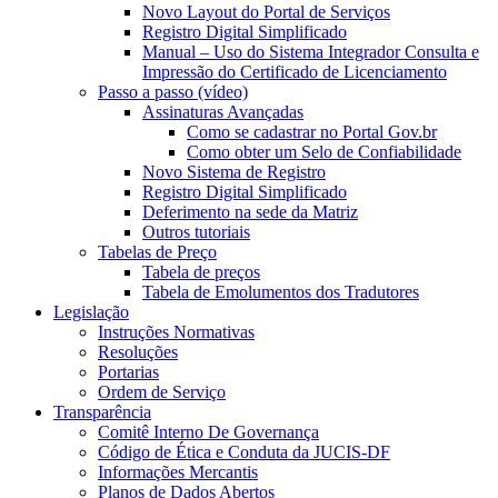
Novo Layout do Portal de Serviços
Registro Digital Simplificado
Manual – Uso do Sistema Integrador Consulta e
Impressão do Certificado de Licenciamento
Passo a passo (vídeo)
Assinaturas Avançadas
Como se cadastrar no Portal Gov.br
Como obter um Selo de Confiabilidade
Novo Sistema de Registro
Registro Digital Simplificado
Deferimento na sede da Matriz
Outros tutoriais
Tabelas de Preço
Tabela de preços
Tabela de Emolumentos dos Tradutores
Legislação
Instruções Normativas
Resoluções
Portarias
Ordem de Serviço
Transparência
Comitê Interno De Governança
Código de Ética e Conduta da JUCIS-DF
Informações Mercantis
Planos de Dados Abertos