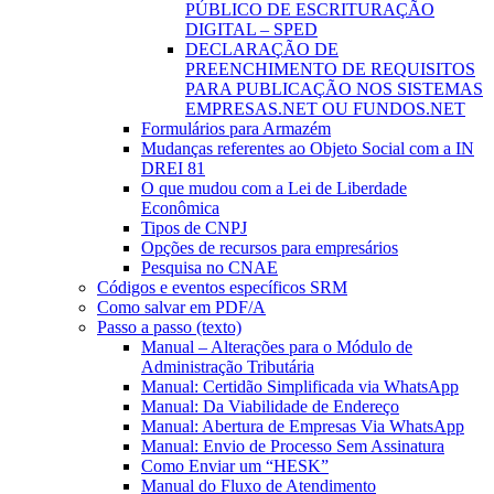
PÚBLICO DE ESCRITURAÇÃO
DIGITAL – SPED
DECLARAÇÃO DE
PREENCHIMENTO DE REQUISITOS
PARA PUBLICAÇÃO NOS SISTEMAS
EMPRESAS.NET OU FUNDOS.NET
Formulários para Armazém
Mudanças referentes ao Objeto Social com a IN
DREI 81
O que mudou com a Lei de Liberdade
Econômica
Tipos de CNPJ
Opções de recursos para empresários
Pesquisa no CNAE
Códigos e eventos específicos SRM
Como salvar em PDF/A
Passo a passo (texto)
Manual – Alterações para o Módulo de
Administração Tributária
Manual: Certidão Simplificada via WhatsApp
Manual: Da Viabilidade de Endereço
Manual: Abertura de Empresas Via WhatsApp
Manual: Envio de Processo Sem Assinatura
Como Enviar um “HESK”
Manual do Fluxo de Atendimento