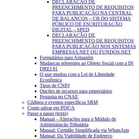
DECLARAÇÃO DE
PREENCHIMENTO DE REQUISITOS
PARA PUBLICAÇÃO NA CENTRAL
DE BALANÇOS – CB DO SISTEMA
PÚBLICO DE ESCRITURAÇÃO
DIGITAL – SPED
DECLARAÇÃO DE
PREENCHIMENTO DE REQUISITOS
PARA PUBLICAÇÃO NOS SISTEMAS
EMPRESAS.NET OU FUNDOS.NET
Formulários para Armazém
Mudanças referentes ao Objeto Social com a IN
DREI 81
O que mudou com a Lei de Liberdade
Econômica
Tipos de CNPJ
Opções de recursos para empresários
Pesquisa no CNAE
Códigos e eventos específicos SRM
Como salvar em PDF/A
Passo a passo (texto)
Manual – Alterações para o Módulo de
Administração Tributária
Manual: Certidão Simplificada via WhatsApp
Manual: Da Viabilidade de Endereço