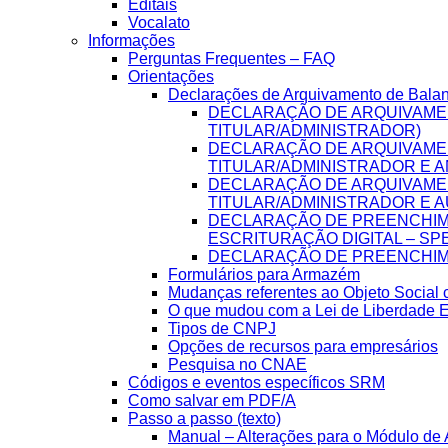
Editais
Vocalato
Informações
Perguntas Frequentes – FAQ
Orientações
Declarações de Arquivamento de Bala
DECLARAÇÃO DE ARQUIVAME
TITULAR/ADMINISTRADOR)
DECLARAÇÃO DE ARQUIVAME
TITULAR/ADMINISTRADOR E A
DECLARAÇÃO DE ARQUIVAME
TITULAR/ADMINISTRADOR E A
DECLARAÇÃO DE PREENCHIME
ESCRITURAÇÃO DIGITAL – SP
DECLARAÇÃO DE PREENCHIME
Formulários para Armazém
Mudanças referentes ao Objeto Social
O que mudou com a Lei de Liberdade 
Tipos de CNPJ
Opções de recursos para empresários
Pesquisa no CNAE
Códigos e eventos específicos SRM
Como salvar em PDF/A
Passo a passo (texto)
Manual – Alterações para o Módulo de A