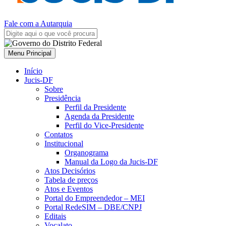
Fale com a Autarquia
Menu Principal
Início
Jucis-DF
Sobre
Presidência
Perfil da Presidente
Agenda da Presidente
Perfil do Vice-Presidente
Contatos
Institucional
Organograma
Manual da Logo da Jucis-DF
Atos Decisórios
Tabela de preços
Atos e Eventos
Portal do Empreendedor – MEI
Portal RedeSIM – DBE/CNPJ
Editais
Vocalato