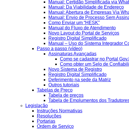
Manual: Certidão Simplificada via Wha
Manual: Da Viabilidade de Endereço
Manual: Abertura de Empresas Via Wh
Manual: Envio de Processo Sem Assina
Como Enviar um “HESK”
Manual do Fluxo de Atendimento
Novo Layout do Portal de Serviços
Registro Digital Simplificado
Manual – Uso do Sistema Integrador Co
Passo a passo (vídeo)
Assinaturas Avançadas
Como se cadastrar no Portal Gov.
Como obter um Selo de Confiabil
Novo Sistema de Registro
Registro Digital Simplificado
Deferimento na sede da Matriz
Outros tutoriais
Tabelas de Preço
Tabela de preços
Tabela de Emolumentos dos Tradutore
Legislação
Instruções Normativas
Resoluções
Portarias
Ordem de Serviço