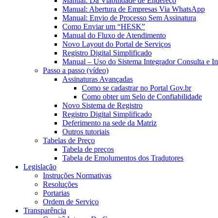
Manual: Da Viabilidade de Endereço
Manual: Abertura de Empresas Via WhatsApp
Manual: Envio de Processo Sem Assinatura
Como Enviar um “HESK”
Manual do Fluxo de Atendimento
Novo Layout do Portal de Serviços
Registro Digital Simplificado
Manual – Uso do Sistema Integrador Consulta e I
Passo a passo (vídeo)
Assinaturas Avançadas
Como se cadastrar no Portal Gov.br
Como obter um Selo de Confiabilidade
Novo Sistema de Registro
Registro Digital Simplificado
Deferimento na sede da Matriz
Outros tutoriais
Tabelas de Preço
Tabela de preços
Tabela de Emolumentos dos Tradutores
Legislação
Instruções Normativas
Resoluções
Portarias
Ordem de Serviço
Transparência