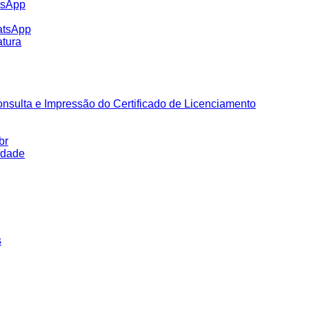
tsApp
atsApp
tura
nsulta e Impressão do Certificado de Licenciamento
br
idade
s