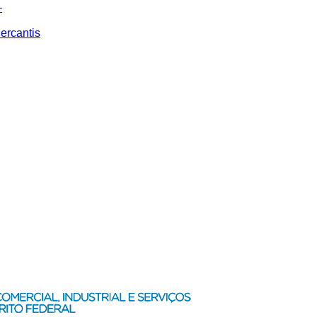
–
ercantis