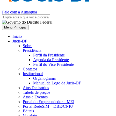
Fale com a Autarquia
Menu Principal
Início
Jucis-DF
Sobre
Presidência
Perfil da Presidente
Agenda da Presidente
Perfil do Vice-Presidente
Contatos
Institucional
Organograma
Manual da Logo da Jucis-DF
Atos Decisórios
Tabela de preços
Atos e Eventos
Portal do Empreendedor – MEI
Portal RedeSIM – DBE/CNPJ
Editais
Vocalato