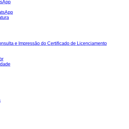
tsApp
atsApp
tura
nsulta e Impressão do Certificado de Licenciamento
br
idade
s