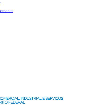
–
ercantis