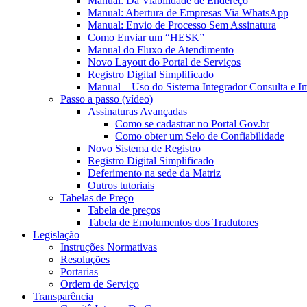
Manual: Da Viabilidade de Endereço
Manual: Abertura de Empresas Via WhatsApp
Manual: Envio de Processo Sem Assinatura
Como Enviar um “HESK”
Manual do Fluxo de Atendimento
Novo Layout do Portal de Serviços
Registro Digital Simplificado
Manual – Uso do Sistema Integrador Consulta e I
Passo a passo (vídeo)
Assinaturas Avançadas
Como se cadastrar no Portal Gov.br
Como obter um Selo de Confiabilidade
Novo Sistema de Registro
Registro Digital Simplificado
Deferimento na sede da Matriz
Outros tutoriais
Tabelas de Preço
Tabela de preços
Tabela de Emolumentos dos Tradutores
Legislação
Instruções Normativas
Resoluções
Portarias
Ordem de Serviço
Transparência