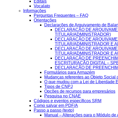
Editais
Vocalato
Informações
Perguntas Frequentes – FAQ
Orientações
Declarações de Arquivamento de Bala
DECLARAÇÃO DE ARQUIVAME
TITULAR/ADMINISTRADOR)
DECLARAÇÃO DE ARQUIVAME
TITULAR/ADMINISTRADOR E A
DECLARAÇÃO DE ARQUIVAME
TITULAR/ADMINISTRADOR E A
DECLARAÇÃO DE PREENCHIME
ESCRITURAÇÃO DIGITAL – SP
DECLARAÇÃO DE PREENCHIME
Formulários para Armazém
Mudanças referentes ao Objeto Social
O que mudou com a Lei de Liberdade 
Tipos de CNPJ
Opções de recursos para empresários
Pesquisa no CNAE
Códigos e eventos específicos SRM
Como salvar em PDF/A
Passo a passo (texto)
Manual – Alterações para o Módulo de A