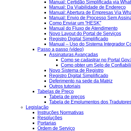
Manual: Certidão Simplificada via Wha
Manual: Da Viabilidade de Endereço
Manual: Abertura de Empresas Via Wh
Manual: Envio de Processo Sem Assina
Como Enviar um “HESK”
Manual do Fluxo de Atendimento
Novo Layout do Portal de Serviços
Registro Digital Simplificado
Manual – Uso do Sistema Integrador Co
Passo a passo (vídeo)
Assinaturas Avançadas
Como se cadastrar no Portal Gov.
Como obter um Selo de Confiabil
Novo Sistema de Registro
Registro Digital Simplificado
Deferimento na sede da Matriz
Outros tutoriais
Tabelas de Preço
Tabela de preços
Tabela de Emolumentos dos Tradutore
Legislação
Instruções Normativas
Resoluções
Portarias
Ordem de Serviço