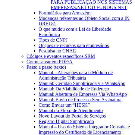
PARA PUBLICAÇÃO NOS SISTEMAS
EMPRESAS.NET OU FUNDOS.NET
Formulários para Armazém
Mudanças referentes ao Objeto Social com a IN
DREI 81
O que mudou com a Lei de Liberdade
Econômica
Tipos de CNPJ
Opções de recursos para empresários
Pesquisa no CNAE
Códigos e eventos específicos SRM
Como salvar em PDF/A
Passo a passo (texto)
Manual – Alterações para o Módulo de
Administração Tributária
Manual: Certidão Simplificada via WhatsApp
Manual: Da Viabilidade de Endereço
Manual: Abertura de Empresas Via WhatsApp
Manual: Envio de Processo Sem Assinatura
Como Enviar um “HESK”
Manual do Fluxo de Atendimento
Novo Layout do Portal de Serviços
Registro Digital Simplificado
Manual – Uso do Sistema Integrador Consulta e
Impressão do Certificado de Licenciamento