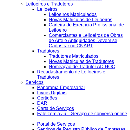
Leiloeiros e Tradutores
Leiloeiros
Leiloeiros Matriculados
Novas Matriculas de Leiloeiros
Carteira de Exercício Profissional de
Leiloeiro
Comerciantes e Leiloeiros de Obras
de Arte e Antiguidades Devem se
Cadastrar no CNART
Tradutores
Tradutores Matriculados
Novas Matriculas de Tradutores
Nomeação de Tradutor AD HOC
Recadastramento de Leiloeiros e
Tradutores
Serviços
Panorama Empresarial
Livros Digitais
Certidões
DAR
Carta de Serviços
Fale com a Ju – Serviço de conversa online
–
Portal de Serviços
Serviços de Registro Público de Empresas