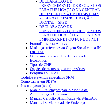
DECLARAÇÃO DE
PREENCHIMENTO DE REQUISITOS
PARA PUBLICAÇÃO NA CENTRAL
DE BALANÇOS – CB DO SISTEMA
PÚBLICO DE ESCRITURAÇÃO
DIGITAL – SPED
DECLARAÇÃO DE
PREENCHIMENTO DE REQUISITOS
PARA PUBLICAÇÃO NOS SISTEMAS
EMPRESAS.NET OU FUNDOS.NET
Formulários para Armazém
Mudanças referentes ao Objeto Social com a IN
DREI 81
O que mudou com a Lei de Liberdade
Econômica
Tipos de CNPJ
Opções de recursos para empresários
Pesquisa no CNAE
Códigos e eventos específicos SRM
Como salvar em PDF/A
Passo a passo (texto)
Manual – Alterações para o Módulo de
Administração Tributária
Manual: Certidão Simplificada via WhatsApp
Manual: Da Viabilidade de Endereço