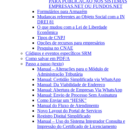
PARA PUBLICAÇÃO NOS SISTEMAS
EMPRESAS.NET OU FUNDOS.NET
Formulários para Armazém
Mudanças referentes ao Objeto Social com a IN
DREI 81
O que mudou com a Lei de Liberdade
Econômica
Tipos de CNPJ
Opções de recursos para empresários
Pesquisa no CNAE
Códigos e eventos específicos SRM
Como salvar em PDF/A
Passo a passo (texto)
Manual – Alterações para o Módulo de
Administração Tributária
Manual: Certidão Simplificada via WhatsApp
Manual: Da Viabilidade de Endereço
Manual: Abertura de Empresas Via WhatsApp
Manual: Envio de Processo Sem Assinatura
Como Enviar um “HESK”
Manual do Fluxo de Atendimento
Novo Layout do Portal de Serviços
Registro Digital Simplificado
Manual – Uso do Sistema Integrador Consulta e
Impressão do Certificado de Licenciamento