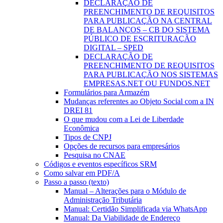
DECLARAÇÃO DE
PREENCHIMENTO DE REQUISITOS
PARA PUBLICAÇÃO NA CENTRAL
DE BALANÇOS – CB DO SISTEMA
PÚBLICO DE ESCRITURAÇÃO
DIGITAL – SPED
DECLARAÇÃO DE
PREENCHIMENTO DE REQUISITOS
PARA PUBLICAÇÃO NOS SISTEMAS
EMPRESAS.NET OU FUNDOS.NET
Formulários para Armazém
Mudanças referentes ao Objeto Social com a IN
DREI 81
O que mudou com a Lei de Liberdade
Econômica
Tipos de CNPJ
Opções de recursos para empresários
Pesquisa no CNAE
Códigos e eventos específicos SRM
Como salvar em PDF/A
Passo a passo (texto)
Manual – Alterações para o Módulo de
Administração Tributária
Manual: Certidão Simplificada via WhatsApp
Manual: Da Viabilidade de Endereço