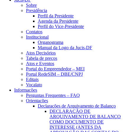
Sobre
Presidência
Perfil da Presidente
Agenda da Presidente
Perfil do Vice-Presidente
Contatos
Institucional
Organograma
Manual da Logo da Jucis-DF
Atos Decisórios
Tabela de preços
Atos e Eventos
Portal do Empreendedor – MEI
Portal RedeSIM – DBE/CNPJ
Editais
Vocalato
Informações
Perguntas Frequentes – FAQ
Orientações
Declarações de Arquivamento de Balanço
DECLARAÇÃO DE
ARQUIVAMENTO DE BALANÇO
COMO DOCUMENTO DE
INTERESSE (ANTES DA