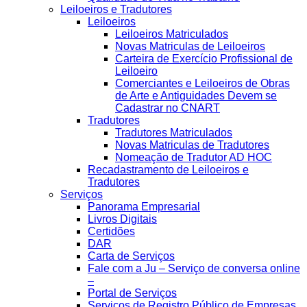
Leiloeiros e Tradutores
Leiloeiros
Leiloeiros Matriculados
Novas Matriculas de Leiloeiros
Carteira de Exercício Profissional de
Leiloeiro
Comerciantes e Leiloeiros de Obras
de Arte e Antiguidades Devem se
Cadastrar no CNART
Tradutores
Tradutores Matriculados
Novas Matriculas de Tradutores
Nomeação de Tradutor AD HOC
Recadastramento de Leiloeiros e
Tradutores
Serviços
Panorama Empresarial
Livros Digitais
Certidões
DAR
Carta de Serviços
Fale com a Ju – Serviço de conversa online
–
Portal de Serviços
Serviços de Registro Público de Empresas